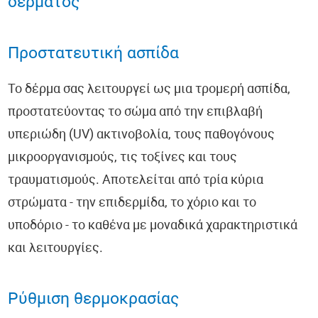
δέρματος
Οφθαλμολογία
Πνευμονολογία
Προστατευτική ασπίδα
Ωτορινολαρυγγολογία (ΩΡΛ)
Το δέρμα σας λειτουργεί ως μια τρομερή ασπίδα,
προστατεύοντας το σώμα από την επιβλαβή
Συμπληρώματα Διατροφής
υπεριώδη (UV) ακτινοβολία, τους παθογόνους
Επιστημονικά Νέα
μικροοργανισμούς, τις τοξίνες και τους
τραυματισμούς. Αποτελείται από τρία κύρια
Εντερικό Μικροβίωμα - EnteroScan®
στρώματα - την επιδερμίδα, το χόριο και το
υποδόριο - το καθένα με μοναδικά χαρακτηριστικά
Τροφική Δυσανεξία - TrophoScan®
και λειτουργίες.
Έλεγχος Ανοσοποιητικού Συστήματος - ImmuneScan®
Υπογονιμότητα - SpermaScan®
Ρύθμιση θερμοκρασίας