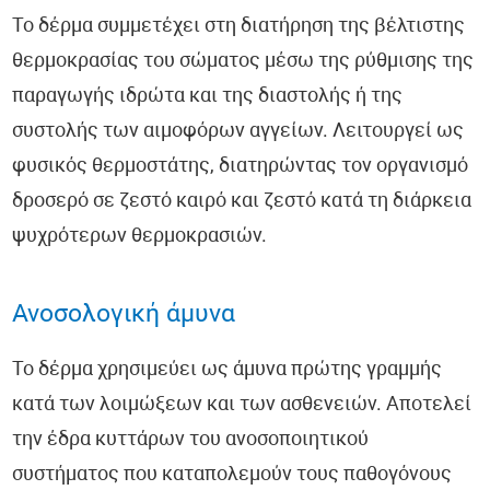
Ορμόνες - HormoneScan®
Το δέρμα συμμετέχει στη διατήρηση της βέλτιστης
θερμοκρασίας του σώματος μέσω της ρύθμισης της
Έλεγχος Νευρικού Συστήματος - NeuroScan®
παραγωγής ιδρώτα και της διαστολής ή της
συστολής των αιμοφόρων αγγείων. Λειτουργεί ως
Κολπικό Μικροβίωμα - FemoScan®
φυσικός θερμοστάτης, διατηρώντας τον οργανισμό
Οξειδωτικό Στρες - DetoxScan®
δροσερό σε ζεστό καιρό και ζεστό κατά τη διάρκεια
ψυχρότερων θερμοκρασιών.
Βιταμίνες & Μικροθρεπτικά - NutriScan®
Βαρέα Μέταλλα - Metals & Traces®
Ανοσολογική άμυνα
Υγεία Καρδιάς και Αγγείων - CardioScan®
Το δέρμα χρησιμεύει ως άμυνα πρώτης γραμμής
κατά των λοιμώξεων και των ασθενειών. Αποτελεί
Παθολογικές Καταστάσεις
την έδρα κυττάρων του ανοσοποιητικού
COVID-19
συστήματος που καταπολεμούν τους παθογόνους