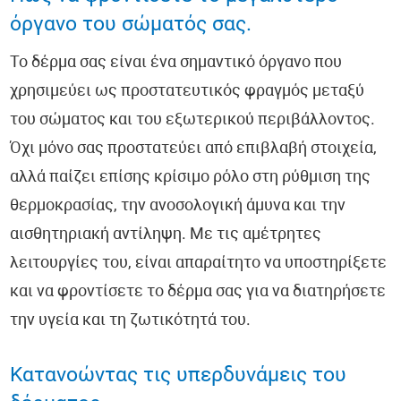
Ευζωία
όργανο του σώματός σας.
Ύπνος
Το δέρμα σας είναι ένα σημαντικό όργανο που
χρησιμεύει ως προστατευτικός φραγμός μεταξύ
Καρδιολογία
του σώματος και του εξωτερικού περιβάλλοντος.
Όχι μόνο σας προστατεύει από επιβλαβή στοιχεία,
Νευρολογία
αλλά παίζει επίσης κρίσιμο ρόλο στη ρύθμιση της
Λοιμώξεις
θερμοκρασίας, την ανοσολογική άμυνα και την
αισθητηριακή αντίληψη. Με τις αμέτρητες
Παιδιατρική
λειτουργίες του, είναι απαραίτητο να υποστηρίξετε
Οδοντιατρική
και να φροντίσετε το δέρμα σας για να διατηρήσετε
την υγεία και τη ζωτικότητά του.
Ορθοπεδική
Ογκολογία
Κατανοώντας τις υπερδυνάμεις του