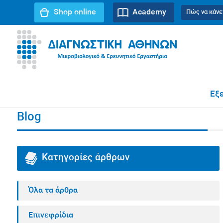
Shop online
Academy
Πώς να κάνε
URL path:
Αρχική σελίδα
//
Blog
//
Λοιμώξεις
//
Εχινοκ
Εξε
Blog
Κατηγορίες άρθρων
Όλα τα άρθρα
Επινεφρίδια