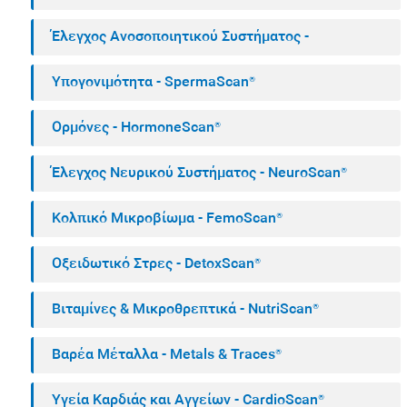
Έλεγχος Ανοσοποιητικού Συστήματος -
ImmuneScan®
Υπογονιμότητα - SpermaScan®
Ορμόνες - HormoneScan®
Έλεγχος Νευρικού Συστήματος - NeuroScan®
Κολπικό Μικροβίωμα - FemoScan®
Οξειδωτικό Στρες - DetoxScan®
Βιταμίνες & Μικροθρεπτικά - NutriScan®
Βαρέα Μέταλλα - Metals & Traces®
Υγεία Καρδιάς και Αγγείων - CardioScan®