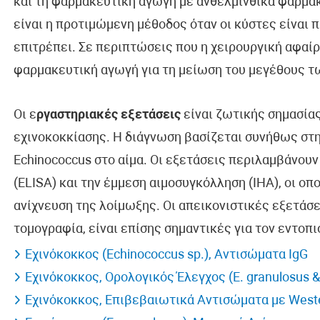
και τη φαρμακευτική αγωγή με ανθελμινθικά φάρμα
είναι η προτιμώμενη μέθοδος όταν οι κύστες είναι 
επιτρέπει. Σε περιπτώσεις που η χειρουργική αφαίρε
φαρμακευτική αγωγή για τη μείωση του μεγέθους τ
Οι ε
ργαστηριακές εξετάσεις
είναι ζωτικής σημασία
εχινοκοκκίασης. Η διάγνωση βασίζεται συνήθως στ
Echinococcus στο αίμα. Οι εξετάσεις περιλαμβάνου
(ELISA) και την έμμεση αιμοσυγκόλληση (IHA), οι οπο
ανίχνευση της λοίμωξης. Οι απεικονιστικές εξετάσε
τομογραφία, είναι επίσης σημαντικές για τον εντοπ
Εχινόκοκκος (Echinococcus sp.), Aντισώματα IgG
Εχινόκοκκος, Ορολογικός Έλεγχος (E. granulosus & E
Εχινόκοκκος, Επιβεβαιωτικά Aντισώματα με Weste