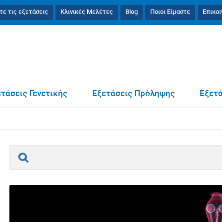
τε τις εξετάσεις
Κλινικές Μελέτες
Blog
Ποιοι Είμαστε
Επικο
οκκίαση
τάσεις Γενετικής
Εξετάσεις Πρόληψης
Εξετά