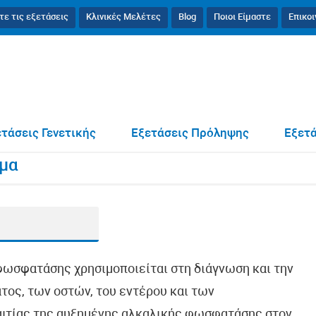
τε τις εξετάσεις
Κλινικές Μελέτες
Blog
Ποιοι Είμαστε
Επικο
 Ισοένζυμα
τάσεις Γενετικής
Εξετάσεις Πρόληψης
Εξετά
υμα
φωσφατάσης χρησιμοποιείται στη διάγνωση και την
ος, των οστών, του εντέρου και των
αιτίας της αυξημένης αλκαλικής φωσφατάσης στον