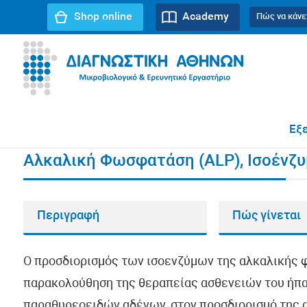
Shop online
Academy
Πώς να κάνε
URL path:
Αρχική σελίδα
//
Αλκαλική Φωσφατάση (ALP),
Εξε
Αλκαλική Φωσφατάση (ALP), Ισοένζ
Περιγραφή
Πώς γίνεται
Ο προσδιορισμός των ισοενζύμων της αλκαλικής 
παρακολούθηση της θεραπείας ασθενειών του ήπατ
παραθυρεοειδών αδένων, στον προσδιορισμό της 