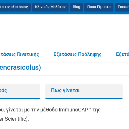
τε τις εξετάσεις
Κλινικές Μελέτες
Blog
Ποιοι Είμαστε
Επικο
graulis encrasicolus)
τάσεις Γενετικής
Εξετάσεις Πρόληψης
Εξετά
encrasicolus)
ράς
Πώς γίνεται
υ, γίνεται με την μέθοδο ImmunoCAP™ της
 Scientific).