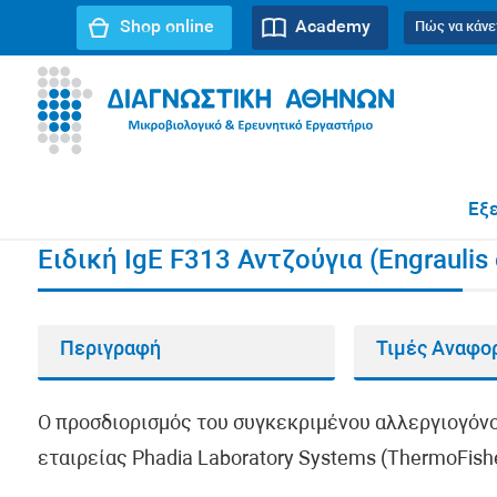
Shop online
Academy
Πώς να κάνε
URL path:
Αρχική σελίδα
//
Ειδική IgE F313 Αντζούγια (En
Εξε
Ειδική IgE F313 Αντζούγια (Engraulis 
Περιγραφή
Τιμές Αναφο
Ο προσδιορισμός του συγκεκριμένου αλλεργιογόνο
εταιρείας Phadia Laboratory Systems (ThermoFisher