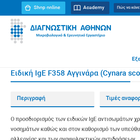
Shop online
Academy
Πώς να κάνε
URL path:
Αρχική σελίδα
//
Ειδική IgE F358 Αγγινάρα (C
Εξε
Ειδική IgE F358 Αγγινάρα (Cynara sc
Περιγραφή
Τιμές αναφο
Ο προσδιορισμός των ειδικών IgE αντισωμάτων χ
νοσημάτων καθώς και στον καθορισμό των υπεύθυ
αλλεργίας και των αναφυλακτικών αντιδράσεων.