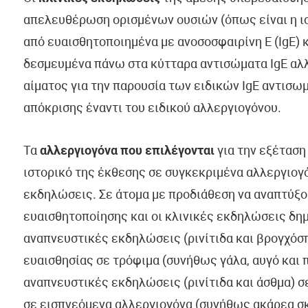
απελευθέρωση ορισμένων ουσιών (όπως είναι η ιστ
από ευαισθητοποιημένα με ανοσοσφαιρίνη Ε (IgE) κ
δεσμευμένα πάνω στα κύτταρα αντισώματα IgE αλλ
αίματος για την παρουσία των ειδικών IgE αντισω
απόκρισης έναντι του ειδικού αλλεργιογόνου.
Τα
αλλεργιογόνα που επιλέγονται
για την εξέταση
ιστορικό της έκθεσης σε συγκεκριμένα αλλεργιογό
εκδηλώσεις. Σε άτομα με προδιάθεση να αναπτύξου
ευαισθητοποίησης και οι κλινικές εκδηλώσεις δη
αναπνευστικές εκδηλώσεις (ρινίτιδα και βρογχόσ
ευαισθησίας σε τρόφιμα (συνήθως γάλα, αυγό και 
αναπνευστικές εκδηλώσεις (ρινίτιδα και άσθμα) σ
σε εισπνεόμενα αλλεργιογόνα (συνήθως ακάρεα σκό