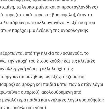
αμίνη, τα λευκοτριένια και οι προσταγλανδίνες)
ύτταρα (ιστιοκύτταρα και βασεόφιλα), όταν τα
ηλεπιδρούν με το αλλεργιογόνο. Η εξέταση του
μάτων παρέχει μία ένδειξη της ανοσολογικής
 εξαρτώνται από την ηλικία του ασθενούς, το
να, την εποχή του έτους καθώς και τις κλινικές
ν αλλεργική νόσο, η αλληλουχία της
μιουργούνται συνήθως ως εξής: έκζεμα και
πασμος) σε βρέφη και παιδιά κάτω των 5 ετών λόγω
πρωτεΐνες σιταριού), ακολουθούμενη από
ε μεγαλύτερα παιδιά και ενήλικες λόγω ευαισθησίας
νης, μούχλα και γύρη).