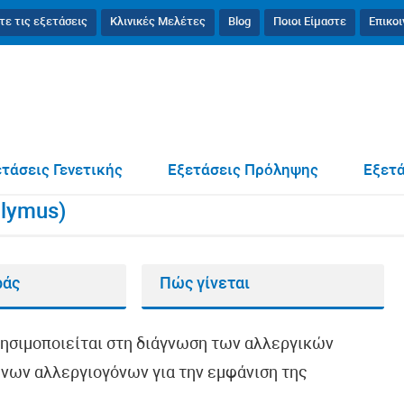
τε τις εξετάσεις
Κλινικές Μελέτες
Blog
Ποιοι Είμαστε
Επικο
ynara scolymus)
τάσεις Γενετικής
Εξετάσεις Πρόληψης
Εξετά
olymus)
ράς
Πώς γίνεται
ρησιμοποιείται στη διάγνωση των αλλεργικών
νων αλλεργιογόνων για την εμφάνιση της