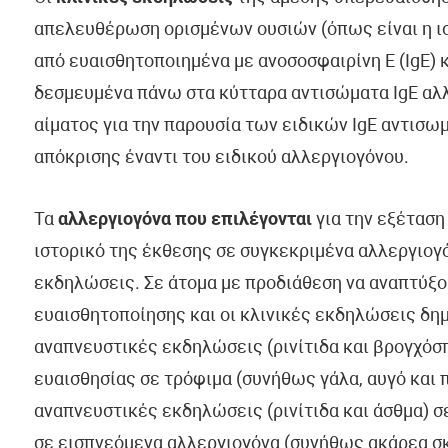
απελευθέρωση ορισμένων ουσιών (όπως είναι η ιστ
από ευαισθητοποιημένα με ανοσοσφαιρίνη Ε (IgE) κ
δεσμευμένα πάνω στα κύτταρα αντισώματα IgE αλλ
αίματος για την παρουσία των ειδικών IgE αντισω
απόκρισης έναντι του ειδικού αλλεργιογόνου.
Τα
αλλεργιογόνα που επιλέγονται
για την εξέταση
ιστορικό της έκθεσης σε συγκεκριμένα αλλεργιογό
εκδηλώσεις. Σε άτομα με προδιάθεση να αναπτύξου
ευαισθητοποίησης και οι κλινικές εκδηλώσεις δη
αναπνευστικές εκδηλώσεις (ρινίτιδα και βρογχόσ
ευαισθησίας σε τρόφιμα (συνήθως γάλα, αυγό και 
αναπνευστικές εκδηλώσεις (ρινίτιδα και άσθμα) σ
σε εισπνεόμενα αλλεργιογόνα (συνήθως ακάρεα σκό