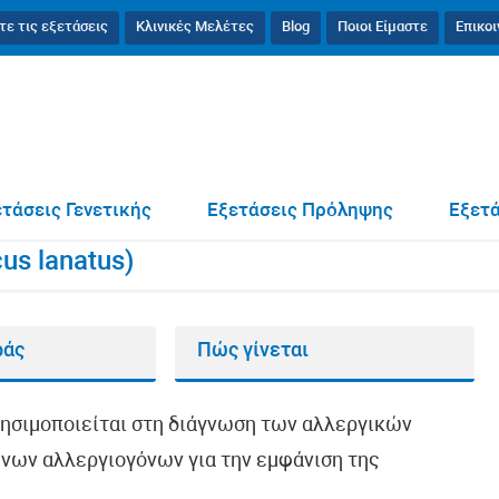
τε τις εξετάσεις
Κλινικές Μελέτες
Blog
Ποιοι Είμαστε
Επικο
ός (Holcus lanatus)
τάσεις Γενετικής
Εξετάσεις Πρόληψης
Εξετά
us lanatus)
ράς
Πώς γίνεται
ρησιμοποιείται στη διάγνωση των αλλεργικών
νων αλλεργιογόνων για την εμφάνιση της