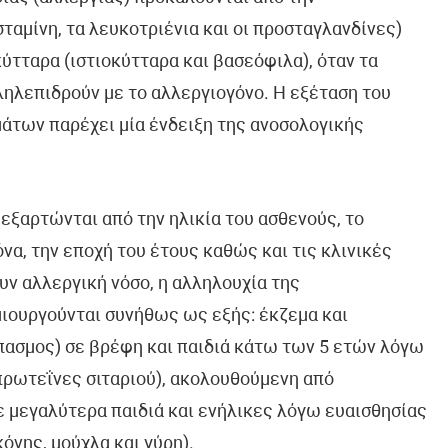
αμίνη, τα λευκοτριένια και οι προσταγλανδίνες)
ύτταρα (ιστιοκύτταρα και βασεόφιλα), όταν τα
ηλεπιδρούν με το αλλεργιογόνο. Η εξέταση του
μάτων παρέχει μία ένδειξη της ανοσολογικής
 εξαρτώνται από την ηλικία του ασθενούς, το
να, την εποχή του έτους καθώς και τις κλινικές
ν αλλεργική νόσο, η αλληλουχία της
μιουργούνται συνήθως ως εξής: έκζεμα και
πασμος) σε βρέφη και παιδιά κάτω των 5 ετών λόγω
πρωτεΐνες σιταριού), ακολουθούμενη από
ε μεγαλύτερα παιδιά και ενήλικες λόγω ευαισθησίας
νης, μούχλα και γύρη).