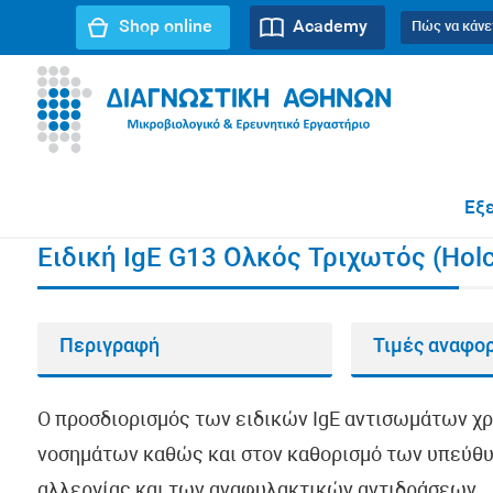
Shop online
Academy
Πώς να κάνε
URL path:
Αρχική σελίδα
//
Ειδική IgE G13 Ολκός Τριχωτ
Εξε
Ειδική IgE G13 Ολκός Τριχωτός (Holc
Περιγραφή
Τιμές αναφο
Ο προσδιορισμός των ειδικών IgE αντισωμάτων χ
νοσημάτων καθώς και στον καθορισμό των υπεύθυ
αλλεργίας και των αναφυλακτικών αντιδράσεων.