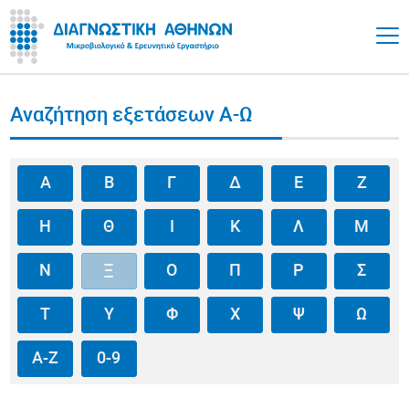
Αναζήτηση εξετάσεων Α-Ω
Α
Β
Γ
Δ
Ε
Ζ
Η
Θ
Ι
Κ
Λ
Μ
Ν
Ξ
Ο
Π
Ρ
Σ
Τ
Υ
Φ
Χ
Ψ
Ω
A-Z
0-9