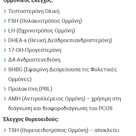
Ορμονικός Έλεγχος:
Τεστοστερόνη Ολική
FSH (Θυλακιοτρόπος Ορμόνη)
LH (Ωχρινοτρόπος Ορμόνη)
DHEA-s (Θειική Δεϋδροεπιανδροστερόνη)
17-ΟΗ-Προγεστερόνη
Δ4-Ανδροστενεδιόνη
SHBG (Σφαιρίνη Δεσμεύουσα τις Φυλετικές
Ορμόνες)
Προλακτίνη (PRL)
AMH (Αντιμυλλέρειος Ορμόνη) – χρήσιμη στη
διάγνωση και διαφοροδιάγνωση του PCOS
Έλεγχος Θυρεοειδούς:
TSH (Θυρεοειδοτρόπος Ορμόνη) – αποκλείει