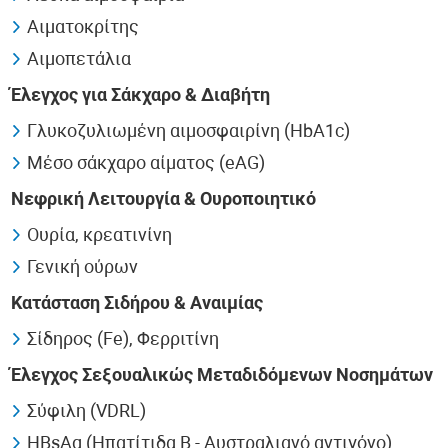
Αιματοκρίτης
Αιμοπετάλια
Έλεγχος για Σάκχαρο & Διαβήτη
Γλυκοζυλιωμένη αιμοσφαιρίνη (HbA1c)
Μέσο σάκχαρο αίματος (eAG)
Νεφρική Λειτουργία & Ουροποιητικό
Ουρία, κρεατινίνη
Γενική ούρων
Κατάσταση Σιδήρου & Αναιμίας
Σίδηρος (Fe), Φερριτίνη
Έλεγχος Σεξουαλικώς Μεταδιδόμενων Νοσημάτων
Σύφιλη (VDRL)
HBsAg (Ηπατίτιδα Β - Αυστραλιανό αντιγόνο)