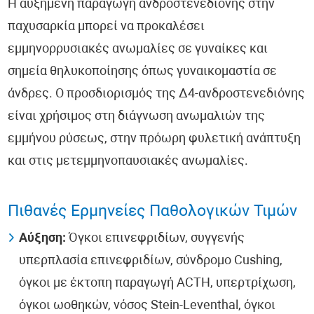
Η αυξημένη παραγωγή ανδροστενεδιόνης στην
παχυσαρκία μπορεί να προκαλέσει
εμμηνορρυσιακές ανωμαλίες σε γυναίκες και
σημεία θηλυκοποίησης όπως γυναικομαστία σε
άνδρες. Ο προσδιορισμός της Δ4-ανδροστενεδιόνης
είναι χρήσιμος στη διάγνωση ανωμαλιών της
εμμήνου ρύσεως, στην πρόωρη φυλετική ανάπτυξη
και στις μετεμμηνοπαυσιακές ανωμαλίες.
Πιθανές Ερμηνείες Παθολογικών Τιμών
Αύξηση:
Όγκοι επινεφριδίων, συγγενής
υπερπλασία επινεφριδίων, σύνδρομο Cushing,
όγκοι με έκτοπη παραγωγή ACTH, υπερτρίχωση,
όγκοι ωοθηκών, νόσος Stein-Leventhal, όγκοι