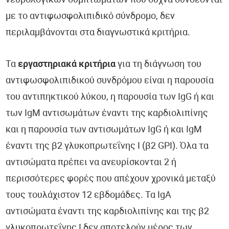
νευρολογικών συμπτωμάτων που συχνά συνδέονται
με το αντιφωσφολιπιδικό σύνδρομο, δεν
περιλαμβάνονται στα διαγνωστικά κριτήρια.
Τα
εργαστηριακά κριτήρια
για τη διάγνωση του
αντιφωσφολιπιδικού συνδρόμου είναι η παρουσία
του αντιπηκτικού λύκου, η παρουσία των IgG ή και
των IgM αντισωμάτων έναντι της καρδιολιπίνης
και η παρουσία των αντισωμάτων IgG ή και IgM
έναντι της β2 γλυκοπρωτεΐνης Ι (β2 GPΙ). Όλα τα
αντισώματα πρέπει να ανευρίσκονται 2 ή
περισσότερες φορές που απέχουν χρονικά μεταξύ
τους τουλάχιστον 12 εβδομάδες. Τα IgA
αντισώματα έναντι της καρδιολιπίνης και της β2
γλυκοπρωτεΐνης Ι δεν αποτελούν μέρος των