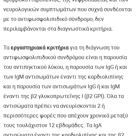
θρομβοκυτταροπενίας, της νεφροπάθειας και των
νευρολογικών συμπτωμάτων που συχνά συνδέονται
με το αντιφωσφολιπιδικό σύνδρομο, δεν
περιλαμβάνονται στα διαγνωστικά κριτήρια.
Τα
εργαστηριακά κριτήρια
για τη διάγνωση του
αντιφωσφολιπιδικού συνδρόμου είναι η παρουσία
του αντιπηκτικού λύκου, η παρουσία των IgG ή και
των IgM αντισωμάτων έναντι της καρδιολιπίνης
και η παρουσία των αντισωμάτων IgG ή και IgM
έναντι της β2 γλυκοπρωτεΐνης Ι (β2 GPΙ). Όλα τα
αντισώματα πρέπει να ανευρίσκονται 2 ή
περισσότερες φορές που απέχουν χρονικά μεταξύ
τους τουλάχιστον 12 εβδομάδες. Τα IgA
αντισώματα έναντι της καρδιολιπίνης και της β2