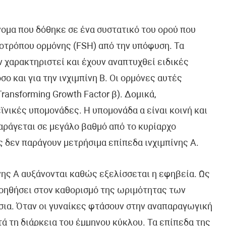
 όνομα που δόθηκε σε ένα συστατικό του ορού που
οτρόπου ορμόνης (FSH) από την υπόφυση. Τα
ν χαρακτηριστεί και έχουν αναπτυχθεί ειδικές
σο και για την ινχιμπίνη Β. Οι ορμόνες αυτές
ansforming Growth Factor β). Δομικά,
νικές υπομονάδες. Η υπομονάδα α είναι κοινή και
 παράγεται σε μεγάλο βαθμό από το κυρίαρχο
 δεν παράγουν μετρήσιμα επίπεδα ινχιμπίνης Α.
ίνης Α αυξάνονται καθώς εξελίσσεται η εφηβεία. Ως
 βοηθήσει στον καθορισμό της ωριμότητας των
σια. Όταν οι γυναίκες φτάσουν στην αναπαραγωγική
τά τη διάρκεια του έμμηνου κύκλου. Τα επίπεδα της