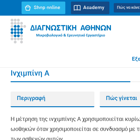
Shop online
Academy
Πώς να κάνε
URL path:
Αρχική σελίδα
//
Ινχιμπίνη Α
Εξε
Ινχιμπίνη Α
Περιγραφή
Πώς γίνεται
Η μέτρηση της ινχιμπίνης Α χρησιμοποιείται κυρ
ωοθηκών όταν χρησιμοποιείται σε συνδυασμό με τη
των ασθενών αυτών.