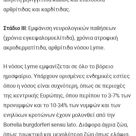
άσηπτη μηνιγγίτιδα καθώς και επεισόδια
αρθρίτιδας και καρδίτιδας.
Στάδιο ΙΙΙ
: Εμφάνιση νευρολογικών παθήσεων
(χρόνια εγκεφαλομυελίτιδα), χρόνια ατροφική
ακροδερματίτιδα, αρθρίτιδα νόσου Lyme.
Η νόσος Lyme εμφανίζεται σε όλο το βόρειο
ημισφαίριο. Υπάρχουν ορισμένες ενδημικές εστίες
όπου η νόσος είναι συχνότερη, όπως σε περιοχές
της κεντρικής Ευρώπης, όπου περίπου το 3-7% των
προνυμφών και το 10-34% των νυμφών και των
ενηλίκων κροτώνων έχουν μολυνθεί από την
Borrelia burgdorferi sensu lato. Διάφορα άγρια ζώα,
όπως τρωκτικά και μεγαλύτερα ζώα όπως ελάφια,