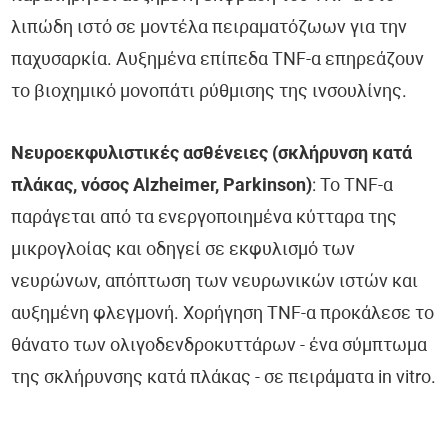
λιπώδη ιστό σε μοντέλα πειραματόζωων για την
παχυσαρκία. Αυξημένα επίπεδα TNF-α επηρεάζουν
το βιοχημικό μονοπάτι ρύθμισης της ινσουλίνης.
Νευροεκφυλιστικές ασθένειες (σκλήρυνση κατά
πλάκας, νόσος Alzheimer, Parkinson)
: Το TNF-α
παράγεται από τα ενεργοποιημένα κύτταρα της
μικρογλοίας και οδηγεί σε εκφυλισμό των
νευρώνων, απόπτωση των νευρωνικών ιστών και
αυξημένη φλεγμονή. Χορήγηση TNF-α προκάλεσε το
θάνατο των ολιγοδενδροκυττάρων - ένα σύμπτωμα
της σκλήρυνσης κατά πλάκας - σε πειράματα in vitro.