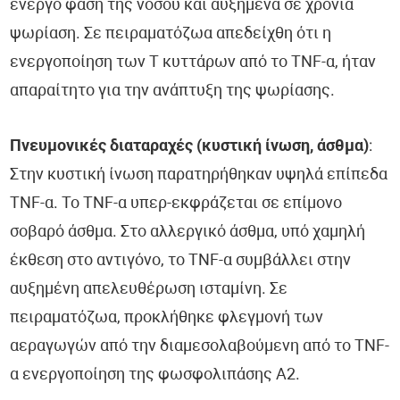
ενεργό φάση της νόσου και αυξημένα σε χρόνια
ψωρίαση. Σε πειραματόζωα απεδείχθη ότι η
ενεργοποίηση των Τ κυττάρων από το TNF-α, ήταν
απαραίτητο για την ανάπτυξη της ψωρίασης.
Πνευμονικές διαταραχές (κυστική ίνωση, άσθμα)
:
Στην κυστική ίνωση παρατηρήθηκαν υψηλά επίπεδα
TNF-α. Το TNF-α υπερ-εκφράζεται σε επίμονο
σοβαρό άσθμα. Στο αλλεργικό άσθμα, υπό χαμηλή
έκθεση στο αντιγόνο, το TNF-α συμβάλλει στην
αυξημένη απελευθέρωση ισταμίνη. Σε
πειραματόζωα, προκλήθηκε φλεγμονή των
αεραγωγών από την διαμεσολαβούμενη από το TNF-
α ενεργοποίηση της φωσφολιπάσης Α2.