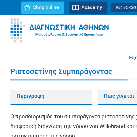
Shop online
Academy
Πώς να κάνε
URL path:
Αρχική σελίδα
//
Ριστοσετίνης Συμπαράγοντα
Εξε
Ριστοσετίνης Συμπαράγοντας
Περιγραφή
Πώς γίνεται
Ο προσδιορισμός του συμπαράγοντα ριστοσετίνης χ
διαφορική διάγνωση της νόσου von Willebrand κα
αντιμετώπισης της νόσου.