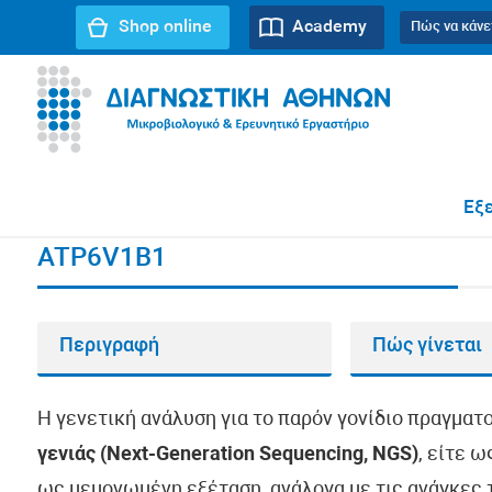
Shop online
Academy
Πώς να κάνε
URL path:
Αρχική σελίδα
//
ATP6V1B1
Εξε
ATP6V1B1
Περιγραφή
Πώς γίνεται
Η γενετική ανάλυση για το παρόν γονίδιο πραγματ
γενιάς (Next-Generation Sequencing, NGS)
, είτε 
ως μεμονωμένη εξέταση, ανάλογα με τις ανάγκες τ