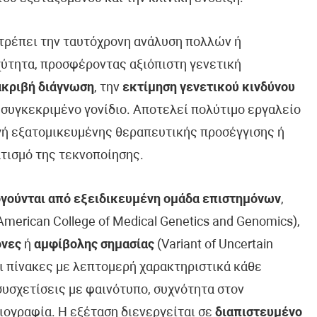
ιτρέπει την ταυτόχρονη ανάλυση πολλών ή
ύτητα, προσφέροντας αξιόπιστη γενετική
ακριβή διάγνωση
, την
εκτίμηση γενετικού κινδύνου
 συγκεκριμένο γονίδιο. Αποτελεί πολύτιμο εργαλείο
ογή εξατομικευμένης θεραπευτικής προσέγγισης ή
τισμό της τεκνοποίησης.
γούνται από εξειδικευμένη ομάδα επιστημόνων
,
erican College of Medical Genetics and Genomics),
όνες
ή
αμφίβολης σημασίας
(Variant of Uncertain
ει πίνακες με λεπτομερή χαρακτηριστικά κάθε
συσχετίσεις με φαινότυπο, συχνότητα στον
ιογραφία. Η εξέταση διενεργείται σε
διαπιστευμένο