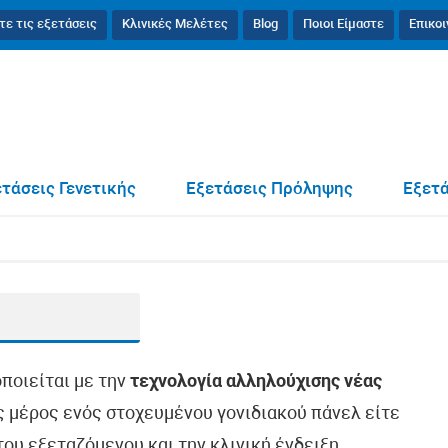
τε τις εξετάσεις
Κλινικές Μελέτες
Blog
Ποιοι Είμαστε
Επικο
τάσεις Γενετικής
Εξετάσεις Πρόληψης
Εξετά
οποιείται με την
τεχνολογία αλληλούχισης νέας
ως μέρος ενός στοχευμένου γονιδιακού πάνελ είτε
ου εξεταζόμενου και την κλινική ένδειξη.