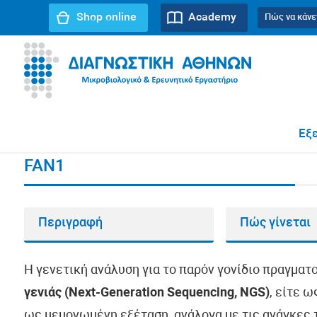
Shop online
Academy
Πώς να κάνε
URL path:
Αρχική σελίδα
//
FAN1
Εξε
FAN1
Περιγραφή
Πώς γίνεται
Η γενετική ανάλυση για το παρόν γονίδιο πραγματ
γενιάς (Next-Generation Sequencing, NGS)
, είτε 
ως μεμονωμένη εξέταση, ανάλογα με τις ανάγκες τ