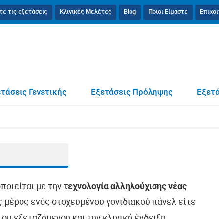
τε τις εξετάσεις
Κλινικές Μελέτες
Blog
Ποιοι Είμαστε
Επικο
τάσεις Γενετικής
Εξετάσεις Πρόληψης
Εξετά
οποιείται με την
τεχνολογία αλληλούχισης νέας
ως μέρος ενός στοχευμένου γονιδιακού πάνελ είτε
ου εξεταζόμενου και την κλινική ένδειξη.