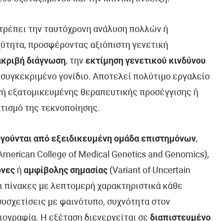
ιτρέπει την ταυτόχρονη ανάλυση πολλών ή
ύτητα, προσφέροντας αξιόπιστη γενετική
ακριβή διάγνωση
, την
εκτίμηση γενετικού κινδύνου
 συγκεκριμένο γονίδιο. Αποτελεί πολύτιμο εργαλείο
ογή εξατομικευμένης θεραπευτικής προσέγγισης ή
τισμό της τεκνοποίησης.
γούνται από εξειδικευμένη ομάδα επιστημόνων
,
erican College of Medical Genetics and Genomics),
όνες
ή
αμφίβολης σημασίας
(Variant of Uncertain
ει πίνακες με λεπτομερή χαρακτηριστικά κάθε
συσχετίσεις με φαινότυπο, συχνότητα στον
ιογραφία. Η εξέταση διενεργείται σε
διαπιστευμένο