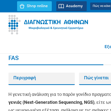
Shop online
Academy
Πώς να κάνε
URL path:
Αρχική σελίδα
//
FAS
Εξε
FAS
Περιγραφή
Πώς γίνεται
Η γενετική ανάλυση για το παρόν γονίδιο πραγματ
γενιάς (Next-Generation Sequencing, NGS)
, είτε 
ως μεμονωμένη εξέταση, ανάλογα με τις ανάγκες τ