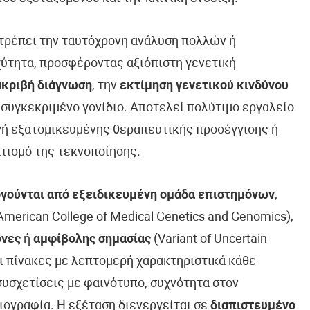
ιτρέπει την ταυτόχρονη ανάλυση πολλών ή
ύτητα, προσφέροντας αξιόπιστη γενετική
ακριβή διάγνωση
, την
εκτίμηση γενετικού κινδύνου
 συγκεκριμένο γονίδιο. Αποτελεί πολύτιμο εργαλείο
ογή εξατομικευμένης θεραπευτικής προσέγγισης ή
τισμό της τεκνοποίησης.
γούνται από εξειδικευμένη ομάδα επιστημόνων
,
erican College of Medical Genetics and Genomics),
όνες
ή
αμφίβολης σημασίας
(Variant of Uncertain
ει πίνακες με λεπτομερή χαρακτηριστικά κάθε
συσχετίσεις με φαινότυπο, συχνότητα στον
ιογραφία. Η εξέταση διενεργείται σε
διαπιστευμένο