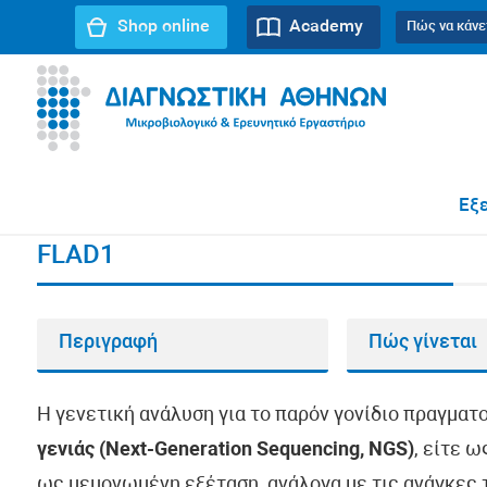
Shop online
Academy
Πώς να κάνε
URL path:
Αρχική σελίδα
//
FLAD1
Εξε
FLAD1
Περιγραφή
Πώς γίνεται
Η γενετική ανάλυση για το παρόν γονίδιο πραγματ
γενιάς (Next-Generation Sequencing, NGS)
, είτε 
ως μεμονωμένη εξέταση, ανάλογα με τις ανάγκες τ