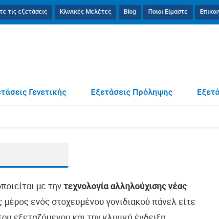
τε τις εξετάσεις
Κλινικές Μελέτες
Blog
Ποιοι Είμαστε
Επικο
τάσεις Γενετικής
Εξετάσεις Πρόληψης
Εξετά
οποιείται με την
τεχνολογία αλληλούχισης νέας
ως μέρος ενός στοχευμένου γονιδιακού πάνελ είτε
ου εξεταζόμενου και την κλινική ένδειξη.