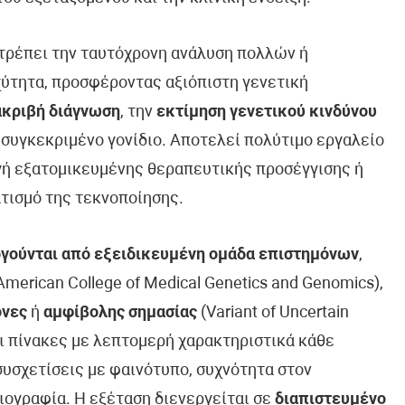
ιτρέπει την ταυτόχρονη ανάλυση πολλών ή
ύτητα, προσφέροντας αξιόπιστη γενετική
ακριβή διάγνωση
, την
εκτίμηση γενετικού κινδύνου
 συγκεκριμένο γονίδιο. Αποτελεί πολύτιμο εργαλείο
ογή εξατομικευμένης θεραπευτικής προσέγγισης ή
τισμό της τεκνοποίησης.
γούνται από εξειδικευμένη ομάδα επιστημόνων
,
erican College of Medical Genetics and Genomics),
όνες
ή
αμφίβολης σημασίας
(Variant of Uncertain
ει πίνακες με λεπτομερή χαρακτηριστικά κάθε
συσχετίσεις με φαινότυπο, συχνότητα στον
ιογραφία. Η εξέταση διενεργείται σε
διαπιστευμένο