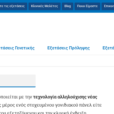
τε τις εξετάσεις
Κλινικές Μελέτες
Blog
Ποιοι Είμαστε
Επικο
τάσεις Γενετικής
Εξετάσεις Πρόληψης
Εξετά
οποιείται με την
τεχνολογία αλληλούχισης νέας
ως μέρος ενός στοχευμένου γονιδιακού πάνελ είτε
ου εξεταζόμενου και την κλινική ένδειξη.