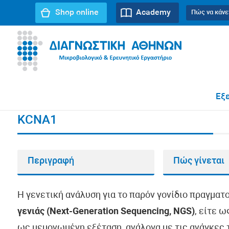
Shop online
Academy
Πώς να κάνε
URL path:
Αρχική σελίδα
//
KCNA1
Εξε
KCNA1
Περιγραφή
Πώς γίνεται
Η γενετική ανάλυση για το παρόν γονίδιο πραγματ
γενιάς (Next-Generation Sequencing, NGS)
, είτε 
ως μεμονωμένη εξέταση, ανάλογα με τις ανάγκες τ