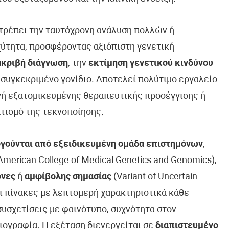
ιτρέπει την ταυτόχρονη ανάλυση πολλών ή
ύτητα, προσφέροντας αξιόπιστη γενετική
ακριβή διάγνωση
, την
εκτίμηση γενετικού κινδύνου
 συγκεκριμένο γονίδιο. Αποτελεί πολύτιμο εργαλείο
ογή εξατομικευμένης θεραπευτικής προσέγγισης ή
τισμό της τεκνοποίησης.
γούνται από εξειδικευμένη ομάδα επιστημόνων
,
erican College of Medical Genetics and Genomics),
όνες
ή
αμφίβολης σημασίας
(Variant of Uncertain
ει πίνακες με λεπτομερή χαρακτηριστικά κάθε
συσχετίσεις με φαινότυπο, συχνότητα στον
ιογραφία. Η εξέταση διενεργείται σε
διαπιστευμένο