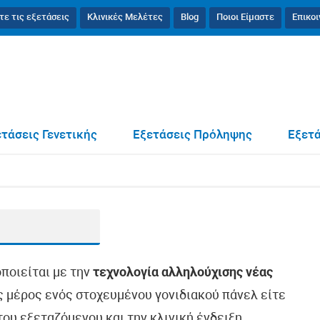
τε τις εξετάσεις
Κλινικές Μελέτες
Blog
Ποιοι Είμαστε
Επικο
τάσεις Γενετικής
Εξετάσεις Πρόληψης
Εξετά
οποιείται με την
τεχνολογία αλληλούχισης νέας
ως μέρος ενός στοχευμένου γονιδιακού πάνελ είτε
ου εξεταζόμενου και την κλινική ένδειξη.