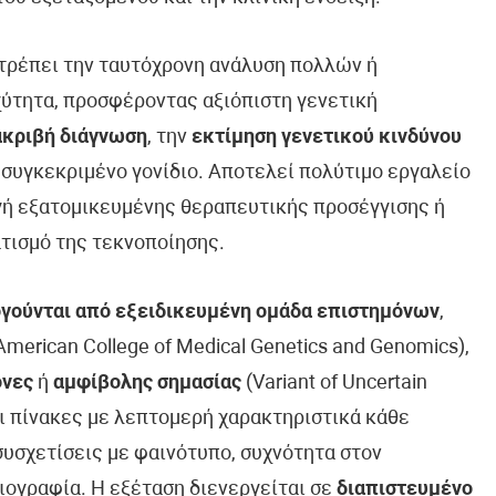
ιτρέπει την ταυτόχρονη ανάλυση πολλών ή
ύτητα, προσφέροντας αξιόπιστη γενετική
ακριβή διάγνωση
, την
εκτίμηση γενετικού κινδύνου
 συγκεκριμένο γονίδιο. Αποτελεί πολύτιμο εργαλείο
ογή εξατομικευμένης θεραπευτικής προσέγγισης ή
τισμό της τεκνοποίησης.
γούνται από εξειδικευμένη ομάδα επιστημόνων
,
erican College of Medical Genetics and Genomics),
όνες
ή
αμφίβολης σημασίας
(Variant of Uncertain
ει πίνακες με λεπτομερή χαρακτηριστικά κάθε
συσχετίσεις με φαινότυπο, συχνότητα στον
ιογραφία. Η εξέταση διενεργείται σε
διαπιστευμένο