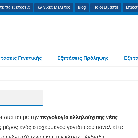
τε τις εξετάσεις
Κλινικές Μελέτες
Blog
Ποιοι Είμαστε
Επικο
τάσεις Γενετικής
Εξετάσεις Πρόληψης
Εξετά
οποιείται με την
τεχνολογία αλληλούχισης νέας
ως μέρος ενός στοχευμένου γονιδιακού πάνελ είτε
ου εξεταζόμενου και την κλινική ένδειξη.