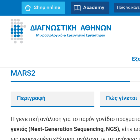
Shop online
Academy
Πώς να κάνε
URL path:
Αρχική σελίδα
//
MARS2
Εξε
MARS2
Περιγραφή
Πώς γίνεται
Η γενετική ανάλυση για το παρόν γονίδιο πραγματ
γενιάς (Next-Generation Sequencing, NGS)
, είτε 
ως μεμονωμένη εξέταση, ανάλογα με τις ανάγκες τ