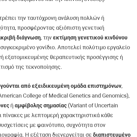
ιτρέπει την ταυτόχρονη ανάλυση πολλών ή
ύτητα, προσφέροντας αξιόπιστη γενετική
ακριβή διάγνωση
, την
εκτίμηση γενετικού κινδύνου
 συγκεκριμένο γονίδιο. Αποτελεί πολύτιμο εργαλείο
ογή εξατομικευμένης θεραπευτικής προσέγγισης ή
τισμό της τεκνοποίησης.
γούνται από εξειδικευμένη ομάδα επιστημόνων
,
erican College of Medical Genetics and Genomics),
όνες
ή
αμφίβολης σημασίας
(Variant of Uncertain
ει πίνακες με λεπτομερή χαρακτηριστικά κάθε
συσχετίσεις με φαινότυπο, συχνότητα στον
ιογραφία. Η εξέταση διενεργείται σε
διαπιστευμένο