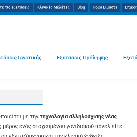
τε τις εξετάσεις
Κλινικές Μελέτες
Blog
Ποιοι Είμαστε
Επικο
τάσεις Γενετικής
Εξετάσεις Πρόληψης
Εξετά
οποιείται με την
τεχνολογία αλληλούχισης νέας
ως μέρος ενός στοχευμένου γονιδιακού πάνελ είτε
ου εξεταζόμενου και την κλινική ένδειξη.