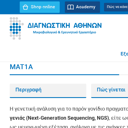
Shop online
Academy
Πώς να κάνε
URL path:
Αρχική σελίδα
//
MAT1A
Εξε
MAT1A
Περιγραφή
Πώς γίνεται
Η γενετική ανάλυση για το παρόν γονίδιο πραγματ
γενιάς (Next-Generation Sequencing, NGS)
, είτε 
ως μεμονωμένη εξέταση, ανάλογα με τις ανάγκες τ