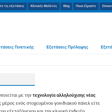
τε τις εξετάσεις
Κλινικές Μελέτες
Blog
Ποιοι Είμαστε
Επικο
τάσεις Γενετικής
Εξετάσεις Πρόληψης
Εξετά
οποιείται με την
τεχνολογία αλληλούχισης νέας
ως μέρος ενός στοχευμένου γονιδιακού πάνελ είτε
ου εξεταζόμενου και την κλινική ένδειξη.