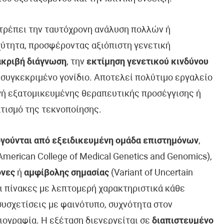
ιτρέπει την ταυτόχρονη ανάλυση πολλών ή
ύτητα, προσφέροντας αξιόπιστη γενετική
ακριβή διάγνωση
, την
εκτίμηση γενετικού κινδύνου
 συγκεκριμένο γονίδιο. Αποτελεί πολύτιμο εργαλείο
ογή εξατομικευμένης θεραπευτικής προσέγγισης ή
τισμό της τεκνοποίησης.
γούνται από εξειδικευμένη ομάδα επιστημόνων
,
erican College of Medical Genetics and Genomics),
όνες
ή
αμφίβολης σημασίας
(Variant of Uncertain
ει πίνακες με λεπτομερή χαρακτηριστικά κάθε
συσχετίσεις με φαινότυπο, συχνότητα στον
ιογραφία. Η εξέταση διενεργείται σε
διαπιστευμένο