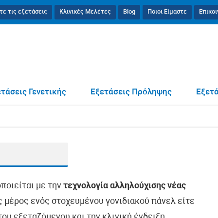
τε τις εξετάσεις
Κλινικές Μελέτες
Blog
Ποιοι Είμαστε
Επικο
τάσεις Γενετικής
Εξετάσεις Πρόληψης
Εξετά
οποιείται με την
τεχνολογία αλληλούχισης νέας
ως μέρος ενός στοχευμένου γονιδιακού πάνελ είτε
ου εξεταζόμενου και την κλινική ένδειξη.