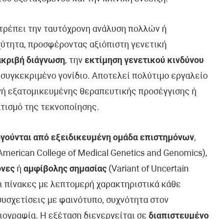
ιτρέπει την ταυτόχρονη ανάλυση πολλών ή
ύτητα, προσφέροντας αξιόπιστη γενετική
ακριβή διάγνωση
, την
εκτίμηση γενετικού κινδύνου
 συγκεκριμένο γονίδιο. Αποτελεί πολύτιμο εργαλείο
ογή εξατομικευμένης θεραπευτικής προσέγγισης ή
τισμό της τεκνοποίησης.
γούνται από εξειδικευμένη ομάδα επιστημόνων
,
erican College of Medical Genetics and Genomics),
όνες
ή
αμφίβολης σημασίας
(Variant of Uncertain
ει πίνακες με λεπτομερή χαρακτηριστικά κάθε
συσχετίσεις με φαινότυπο, συχνότητα στον
ιογραφία. Η εξέταση διενεργείται σε
διαπιστευμένο