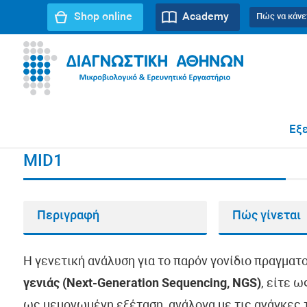
Shop online
Academy
Πώς να κάνε
URL path:
Αρχική σελίδα
//
MID1
Εξε
MID1
Περιγραφή
Πώς γίνεται
Η γενετική ανάλυση για το παρόν γονίδιο πραγματ
γενιάς (Next-Generation Sequencing, NGS)
, είτε 
ως μεμονωμένη εξέταση, ανάλογα με τις ανάγκες τ