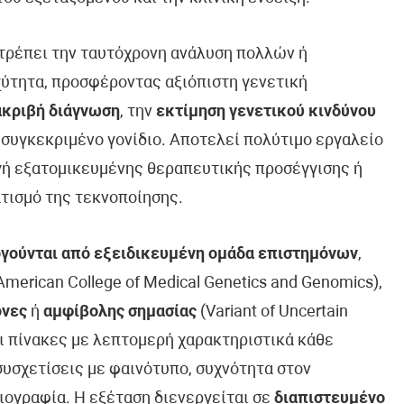
ιτρέπει την ταυτόχρονη ανάλυση πολλών ή
ύτητα, προσφέροντας αξιόπιστη γενετική
ακριβή διάγνωση
, την
εκτίμηση γενετικού κινδύνου
 συγκεκριμένο γονίδιο. Αποτελεί πολύτιμο εργαλείο
ογή εξατομικευμένης θεραπευτικής προσέγγισης ή
τισμό της τεκνοποίησης.
γούνται από εξειδικευμένη ομάδα επιστημόνων
,
erican College of Medical Genetics and Genomics),
όνες
ή
αμφίβολης σημασίας
(Variant of Uncertain
ει πίνακες με λεπτομερή χαρακτηριστικά κάθε
συσχετίσεις με φαινότυπο, συχνότητα στον
ιογραφία. Η εξέταση διενεργείται σε
διαπιστευμένο