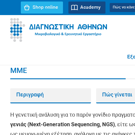
Shop online
Academy
Πώς να κάνε
URL path:
Αρχική σελίδα
//
MME
Εξε
MME
Περιγραφή
Πώς γίνεται
Η γενετική ανάλυση για το παρόν γονίδιο πραγματ
γενιάς (Next-Generation Sequencing, NGS)
, είτε 
ως μεμονωμένη εξέταση, ανάλογα με τις ανάγκες τ