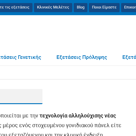
τε τις εξετάσεις
Κλινικές Μελέτες
Blog
Ποιοι Είμαστε
Επικο
τάσεις Γενετικής
Εξετάσεις Πρόληψης
Εξετά
οποιείται με την
τεχνολογία αλληλούχισης νέας
ως μέρος ενός στοχευμένου γονιδιακού πάνελ είτε
ου εξεταζόμενου και την κλινική ένδειξη.