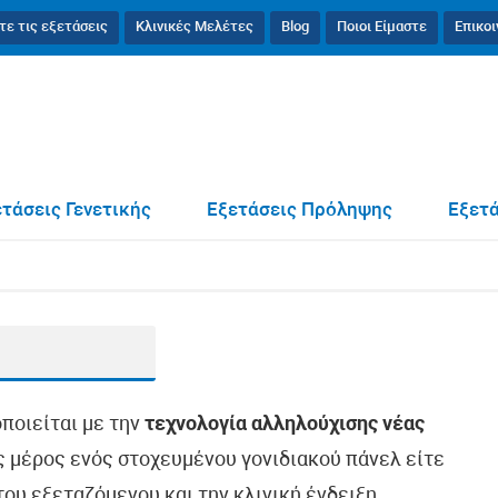
τε τις εξετάσεις
Κλινικές Μελέτες
Blog
Ποιοι Είμαστε
Επικο
τάσεις Γενετικής
Εξετάσεις Πρόληψης
Εξετά
οποιείται με την
τεχνολογία αλληλούχισης νέας
ως μέρος ενός στοχευμένου γονιδιακού πάνελ είτε
ου εξεταζόμενου και την κλινική ένδειξη.