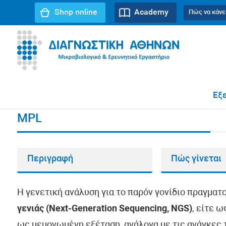
Shop online
Academy
Πώς να κάνε
URL path:
Αρχική σελίδα
//
MPL
Εξε
MPL
Περιγραφή
Πώς γίνεται
Η γενετική ανάλυση για το παρόν γονίδιο πραγματ
γενιάς (Next-Generation Sequencing, NGS)
, είτε 
ως μεμονωμένη εξέταση, ανάλογα με τις ανάγκες τ