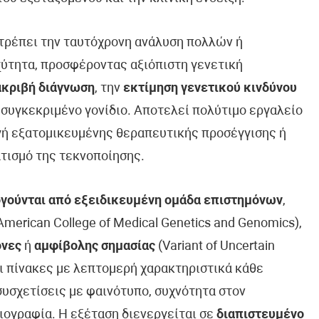
ιτρέπει την ταυτόχρονη ανάλυση πολλών ή
ύτητα, προσφέροντας αξιόπιστη γενετική
ακριβή διάγνωση
, την
εκτίμηση γενετικού κινδύνου
 συγκεκριμένο γονίδιο. Αποτελεί πολύτιμο εργαλείο
ογή εξατομικευμένης θεραπευτικής προσέγγισης ή
τισμό της τεκνοποίησης.
γούνται από εξειδικευμένη ομάδα επιστημόνων
,
erican College of Medical Genetics and Genomics),
όνες
ή
αμφίβολης σημασίας
(Variant of Uncertain
ει πίνακες με λεπτομερή χαρακτηριστικά κάθε
συσχετίσεις με φαινότυπο, συχνότητα στον
ιογραφία. Η εξέταση διενεργείται σε
διαπιστευμένο