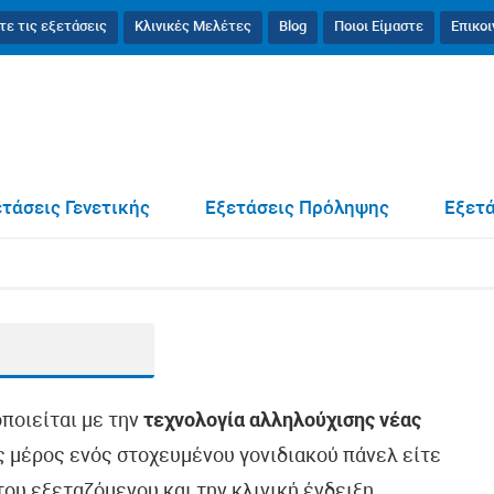
τε τις εξετάσεις
Κλινικές Μελέτες
Blog
Ποιοι Είμαστε
Επικο
τάσεις Γενετικής
Εξετάσεις Πρόληψης
Εξετά
οποιείται με την
τεχνολογία αλληλούχισης νέας
ως μέρος ενός στοχευμένου γονιδιακού πάνελ είτε
ου εξεταζόμενου και την κλινική ένδειξη.