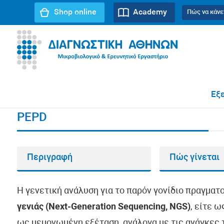
Shop online
Academy
Πώς να κάνε
URL path:
Αρχική σελίδα
//
PEPD
Εξε
PEPD
Περιγραφή
Πώς γίνεται
Η γενετική ανάλυση για το παρόν γονίδιο πραγματ
γενιάς (Next-Generation Sequencing, NGS)
, είτε 
ως μεμονωμένη εξέταση, ανάλογα με τις ανάγκες τ