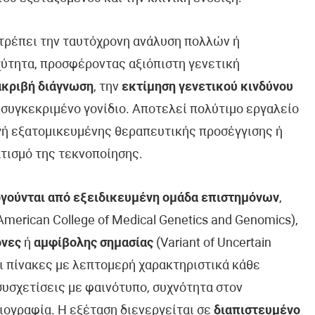
ιτρέπει την ταυτόχρονη ανάλυση πολλών ή
ύτητα, προσφέροντας αξιόπιστη γενετική
ακριβή διάγνωση
, την
εκτίμηση γενετικού κινδύνου
 συγκεκριμένο γονίδιο. Αποτελεί πολύτιμο εργαλείο
ογή εξατομικευμένης θεραπευτικής προσέγγισης ή
τισμό της τεκνοποίησης.
γούνται από εξειδικευμένη ομάδα επιστημόνων
,
erican College of Medical Genetics and Genomics),
όνες
ή
αμφίβολης σημασίας
(Variant of Uncertain
ει πίνακες με λεπτομερή χαρακτηριστικά κάθε
συσχετίσεις με φαινότυπο, συχνότητα στον
ιογραφία. Η εξέταση διενεργείται σε
διαπιστευμένο