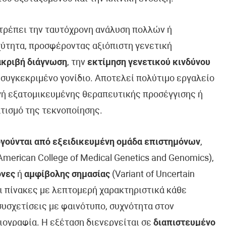
ιτρέπει την ταυτόχρονη ανάλυση πολλών ή
ύτητα, προσφέροντας αξιόπιστη γενετική
ακριβή διάγνωση
, την
εκτίμηση γενετικού κινδύνου
 συγκεκριμένο γονίδιο. Αποτελεί πολύτιμο εργαλείο
ογή εξατομικευμένης θεραπευτικής προσέγγισης ή
τισμό της τεκνοποίησης.
γούνται από εξειδικευμένη ομάδα επιστημόνων
,
erican College of Medical Genetics and Genomics),
όνες
ή
αμφίβολης σημασίας
(Variant of Uncertain
ει πίνακες με λεπτομερή χαρακτηριστικά κάθε
συσχετίσεις με φαινότυπο, συχνότητα στον
ιογραφία. Η εξέταση διενεργείται σε
διαπιστευμένο