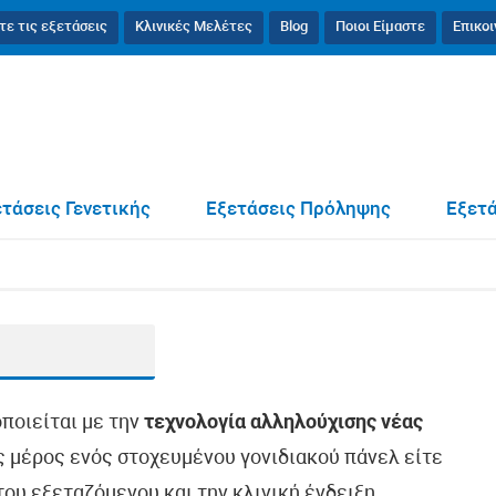
τε τις εξετάσεις
Κλινικές Μελέτες
Blog
Ποιοι Είμαστε
Επικο
τάσεις Γενετικής
Εξετάσεις Πρόληψης
Εξετά
οποιείται με την
τεχνολογία αλληλούχισης νέας
ως μέρος ενός στοχευμένου γονιδιακού πάνελ είτε
ου εξεταζόμενου και την κλινική ένδειξη.