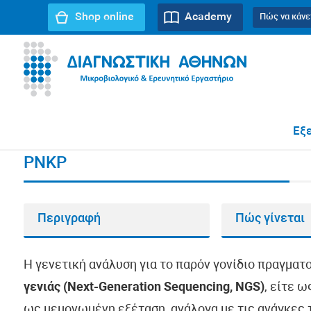
Shop online
Academy
Πώς να κάνε
URL path:
Αρχική σελίδα
//
PNKP
Εξε
PNKP
Περιγραφή
Πώς γίνεται
Η γενετική ανάλυση για το παρόν γονίδιο πραγματ
γενιάς (Next-Generation Sequencing, NGS)
, είτε 
ως μεμονωμένη εξέταση, ανάλογα με τις ανάγκες τ