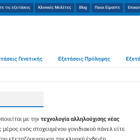
τε τις εξετάσεις
Κλινικές Μελέτες
Blog
Ποιοι Είμαστε
Επικο
τάσεις Γενετικής
Εξετάσεις Πρόληψης
Εξετά
οποιείται με την
τεχνολογία αλληλούχισης νέας
ως μέρος ενός στοχευμένου γονιδιακού πάνελ είτε
ου εξεταζόμενου και την κλινική ένδειξη.