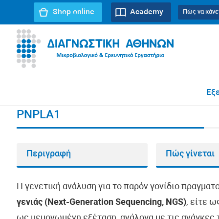
Shop online
Academy
Πώς να κάνε
URL path:
Αρχική σελίδα
//
PNPLA1
Εξε
PNPLA1
Περιγραφή
Πώς γίνεται
Η γενετική ανάλυση για το παρόν γονίδιο πραγματ
γενιάς (Next-Generation Sequencing, NGS)
, είτε 
ως μεμονωμένη εξέταση, ανάλογα με τις ανάγκες τ