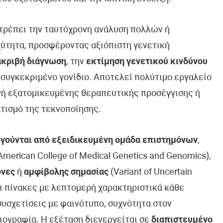
ιτρέπει την ταυτόχρονη ανάλυση πολλών ή
ύτητα, προσφέροντας αξιόπιστη γενετική
ακριβή διάγνωση
, την
εκτίμηση γενετικού κινδύνου
 συγκεκριμένο γονίδιο. Αποτελεί πολύτιμο εργαλείο
ογή εξατομικευμένης θεραπευτικής προσέγγισης ή
τισμό της τεκνοποίησης.
γούνται από εξειδικευμένη ομάδα επιστημόνων
,
erican College of Medical Genetics and Genomics),
όνες
ή
αμφίβολης σημασίας
(Variant of Uncertain
ει πίνακες με λεπτομερή χαρακτηριστικά κάθε
συσχετίσεις με φαινότυπο, συχνότητα στον
ιογραφία. Η εξέταση διενεργείται σε
διαπιστευμένο