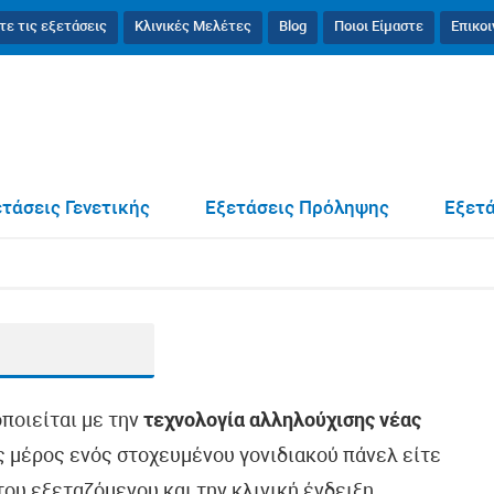
τε τις εξετάσεις
Κλινικές Μελέτες
Blog
Ποιοι Είμαστε
Επικο
τάσεις Γενετικής
Εξετάσεις Πρόληψης
Εξετά
οποιείται με την
τεχνολογία αλληλούχισης νέας
ως μέρος ενός στοχευμένου γονιδιακού πάνελ είτε
ου εξεταζόμενου και την κλινική ένδειξη.