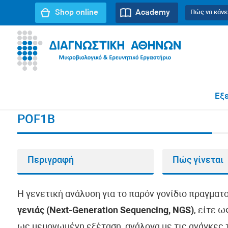
Shop online
Academy
Πώς να κάνε
URL path:
Αρχική σελίδα
//
POF1B
Εξε
POF1B
Περιγραφή
Πώς γίνεται
Η γενετική ανάλυση για το παρόν γονίδιο πραγματ
γενιάς (Next-Generation Sequencing, NGS)
, είτε 
ως μεμονωμένη εξέταση, ανάλογα με τις ανάγκες τ