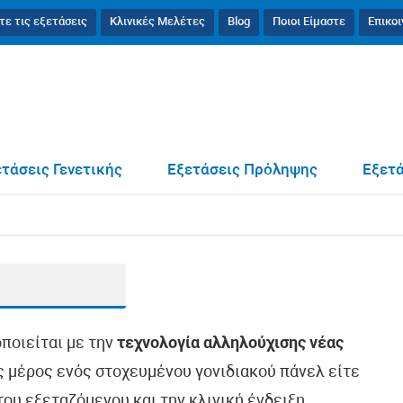
τε τις εξετάσεις
Κλινικές Μελέτες
Blog
Ποιοι Είμαστε
Επικο
τάσεις Γενετικής
Εξετάσεις Πρόληψης
Εξετά
οποιείται με την
τεχνολογία αλληλούχισης νέας
ως μέρος ενός στοχευμένου γονιδιακού πάνελ είτε
ου εξεταζόμενου και την κλινική ένδειξη.