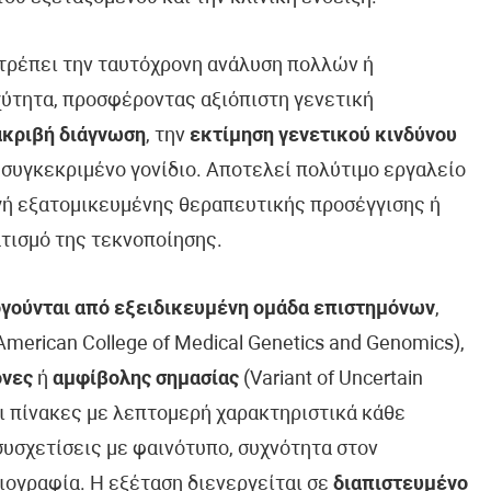
ιτρέπει την ταυτόχρονη ανάλυση πολλών ή
ύτητα, προσφέροντας αξιόπιστη γενετική
ακριβή διάγνωση
, την
εκτίμηση γενετικού κινδύνου
 συγκεκριμένο γονίδιο. Αποτελεί πολύτιμο εργαλείο
ογή εξατομικευμένης θεραπευτικής προσέγγισης ή
τισμό της τεκνοποίησης.
γούνται από εξειδικευμένη ομάδα επιστημόνων
,
erican College of Medical Genetics and Genomics),
όνες
ή
αμφίβολης σημασίας
(Variant of Uncertain
ει πίνακες με λεπτομερή χαρακτηριστικά κάθε
συσχετίσεις με φαινότυπο, συχνότητα στον
ιογραφία. Η εξέταση διενεργείται σε
διαπιστευμένο