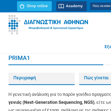
Shop online
Academy
Πώς να κάνε
URL path:
Αρχική σελίδα
//
PRIMA1
Εξε
PRIMA1
Περιγραφή
Πώς γίνεται
Η γενετική ανάλυση για το παρόν γονίδιο πραγματ
γενιάς (Next-Generation Sequencing, NGS)
, είτε 
ως μεμονωμένη εξέταση, ανάλογα με τις ανάγκες τ