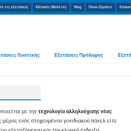
τε τις εξετάσεις
Κλινικές Μελέτες
Blog
Ποιοι Είμαστε
Επικο
τάσεις Γενετικής
Εξετάσεις Πρόληψης
Εξετά
οποιείται με την
τεχνολογία αλληλούχισης νέας
ως μέρος ενός στοχευμένου γονιδιακού πάνελ είτε
ου εξεταζόμενου και την κλινική ένδειξη.