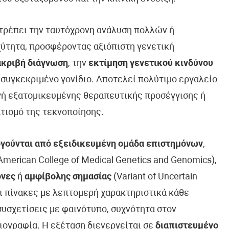
ιτρέπει την ταυτόχρονη ανάλυση πολλών ή
ύτητα, προσφέροντας αξιόπιστη γενετική
ακριβή διάγνωση
, την
εκτίμηση γενετικού κινδύνου
 συγκεκριμένο γονίδιο. Αποτελεί πολύτιμο εργαλείο
ογή εξατομικευμένης θεραπευτικής προσέγγισης ή
τισμό της τεκνοποίησης.
γούνται από εξειδικευμένη ομάδα επιστημόνων
,
erican College of Medical Genetics and Genomics),
όνες
ή
αμφίβολης σημασίας
(Variant of Uncertain
ει πίνακες με λεπτομερή χαρακτηριστικά κάθε
συσχετίσεις με φαινότυπο, συχνότητα στον
ιογραφία. Η εξέταση διενεργείται σε
διαπιστευμένο