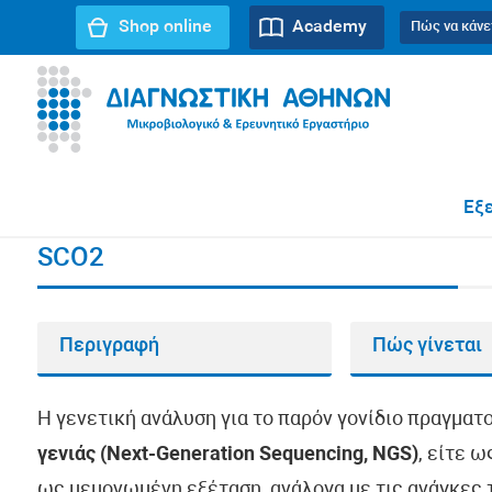
Shop online
Academy
Πώς να κάνε
URL path:
Αρχική σελίδα
//
SCO2
Εξε
SCO2
Περιγραφή
Πώς γίνεται
Η γενετική ανάλυση για το παρόν γονίδιο πραγματ
γενιάς (Next-Generation Sequencing, NGS)
, είτε 
ως μεμονωμένη εξέταση, ανάλογα με τις ανάγκες τ