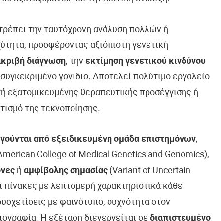
ιτρέπει την ταυτόχρονη ανάλυση πολλών ή
ύτητα, προσφέροντας αξιόπιστη γενετική
ακριβή διάγνωση
, την
εκτίμηση γενετικού κινδύνου
 συγκεκριμένο γονίδιο. Αποτελεί πολύτιμο εργαλείο
ογή εξατομικευμένης θεραπευτικής προσέγγισης ή
τισμό της τεκνοποίησης.
γούνται από εξειδικευμένη ομάδα επιστημόνων
,
erican College of Medical Genetics and Genomics),
όνες
ή
αμφίβολης σημασίας
(Variant of Uncertain
ει πίνακες με λεπτομερή χαρακτηριστικά κάθε
συσχετίσεις με φαινότυπο, συχνότητα στον
ιογραφία. Η εξέταση διενεργείται σε
διαπιστευμένο