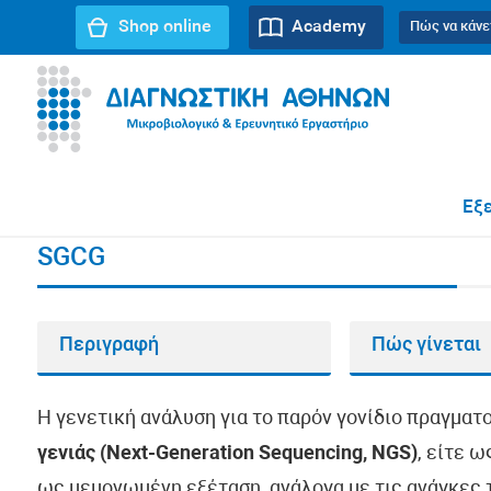
Shop online
Academy
Πώς να κάνε
URL path:
Αρχική σελίδα
//
SGCG
Εξε
SGCG
Περιγραφή
Πώς γίνεται
Η γενετική ανάλυση για το παρόν γονίδιο πραγματ
γενιάς (Next-Generation Sequencing, NGS)
, είτε 
ως μεμονωμένη εξέταση, ανάλογα με τις ανάγκες τ