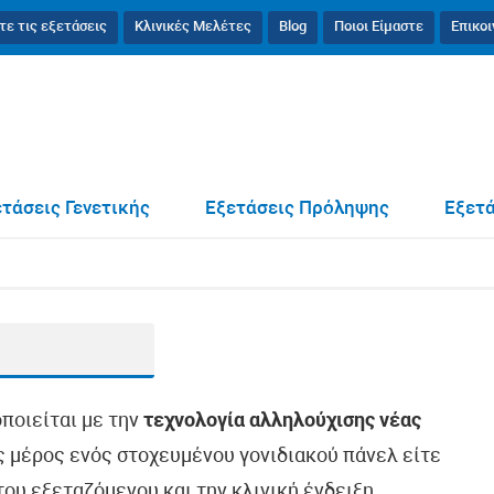
τε τις εξετάσεις
Κλινικές Μελέτες
Blog
Ποιοι Είμαστε
Επικο
τάσεις Γενετικής
Εξετάσεις Πρόληψης
Εξετά
οποιείται με την
τεχνολογία αλληλούχισης νέας
ως μέρος ενός στοχευμένου γονιδιακού πάνελ είτε
ου εξεταζόμενου και την κλινική ένδειξη.