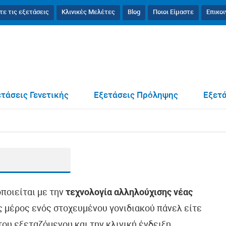
τε τις εξετάσεις
Κλινικές Μελέτες
Blog
Ποιοι Είμαστε
Επικο
τάσεις Γενετικής
Εξετάσεις Πρόληψης
Εξετά
οποιείται με την
τεχνολογία αλληλούχισης νέας
ως μέρος ενός στοχευμένου γονιδιακού πάνελ είτε
ου εξεταζόμενου και την κλινική ένδειξη.