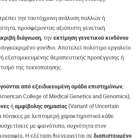
ιτρέπει την ταυτόχρονη ανάλυση πολλών ή
ύτητα, προσφέροντας αξιόπιστη γενετική
ακριβή διάγνωση
, την
εκτίμηση γενετικού κινδύνου
 συγκεκριμένο γονίδιο. Αποτελεί πολύτιμο εργαλείο
ογή εξατομικευμένης θεραπευτικής προσέγγισης ή
τισμό της τεκνοποίησης.
γούνται από εξειδικευμένη ομάδα επιστημόνων
,
erican College of Medical Genetics and Genomics),
όνες
ή
αμφίβολης σημασίας
(Variant of Uncertain
ει πίνακες με λεπτομερή χαρακτηριστικά κάθε
συσχετίσεις με φαινότυπο, συχνότητα στον
ιογραφία. Η εξέταση διενεργείται σε
διαπιστευμένο