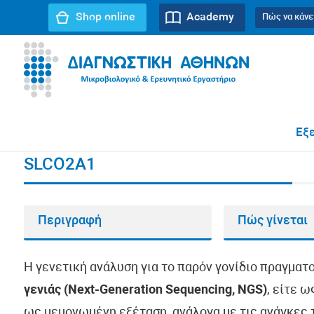
Shop online
Academy
Πώς να κάνε
URL path:
Αρχική σελίδα
//
SLCO2A1
Εξε
SLCO2A1
Περιγραφή
Πώς γίνεται
Η γενετική ανάλυση για το παρόν γονίδιο πραγματ
γενιάς (Next-Generation Sequencing, NGS)
, είτε 
ως μεμονωμένη εξέταση, ανάλογα με τις ανάγκες τ