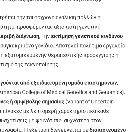
ιτρέπει την ταυτόχρονη ανάλυση πολλών ή
ύτητα, προσφέροντας αξιόπιστη γενετική
ακριβή διάγνωση
, την
εκτίμηση γενετικού κινδύνου
 συγκεκριμένο γονίδιο. Αποτελεί πολύτιμο εργαλείο
ογή εξατομικευμένης θεραπευτικής προσέγγισης ή
τισμό της τεκνοποίησης.
γούνται από εξειδικευμένη ομάδα επιστημόνων
,
erican College of Medical Genetics and Genomics),
όνες
ή
αμφίβολης σημασίας
(Variant of Uncertain
ει πίνακες με λεπτομερή χαρακτηριστικά κάθε
συσχετίσεις με φαινότυπο, συχνότητα στον
ιογραφία. Η εξέταση διενεργείται σε
διαπιστευμένο