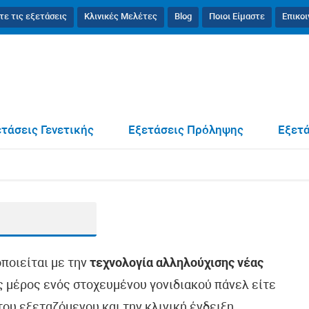
τε τις εξετάσεις
Κλινικές Μελέτες
Blog
Ποιοι Είμαστε
Επικο
τάσεις Γενετικής
Εξετάσεις Πρόληψης
Εξετά
οποιείται με την
τεχνολογία αλληλούχισης νέας
ως μέρος ενός στοχευμένου γονιδιακού πάνελ είτε
ου εξεταζόμενου και την κλινική ένδειξη.