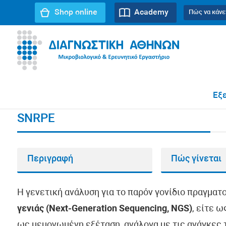
Shop online
Academy
Πώς να κάνε
URL path:
Αρχική σελίδα
//
SNRPE
Εξε
SNRPE
Περιγραφή
Πώς γίνεται
Η γενετική ανάλυση για το παρόν γονίδιο πραγματ
γενιάς (Next-Generation Sequencing, NGS)
, είτε 
ως μεμονωμένη εξέταση, ανάλογα με τις ανάγκες τ