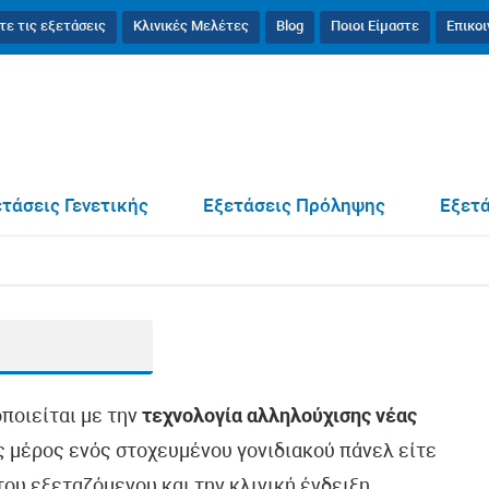
τε τις εξετάσεις
Κλινικές Μελέτες
Blog
Ποιοι Είμαστε
Επικο
τάσεις Γενετικής
Εξετάσεις Πρόληψης
Εξετά
οποιείται με την
τεχνολογία αλληλούχισης νέας
ως μέρος ενός στοχευμένου γονιδιακού πάνελ είτε
ου εξεταζόμενου και την κλινική ένδειξη.