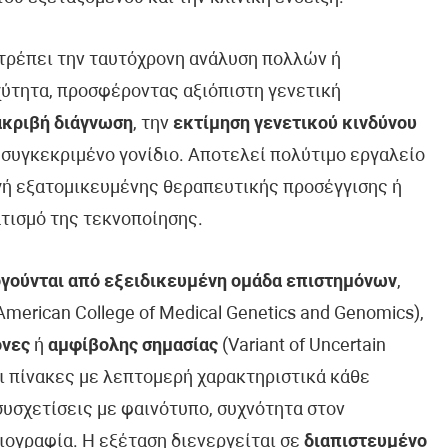
ιτρέπει την ταυτόχρονη ανάλυση πολλών ή
ύτητα, προσφέροντας αξιόπιστη γενετική
ακριβή διάγνωση
, την
εκτίμηση γενετικού κινδύνου
 συγκεκριμένο γονίδιο. Αποτελεί πολύτιμο εργαλείο
ογή εξατομικευμένης θεραπευτικής προσέγγισης ή
τισμό της τεκνοποίησης.
γούνται από εξειδικευμένη ομάδα επιστημόνων
,
erican College of Medical Genetics and Genomics),
όνες
ή
αμφίβολης σημασίας
(Variant of Uncertain
ει πίνακες με λεπτομερή χαρακτηριστικά κάθε
συσχετίσεις με φαινότυπο, συχνότητα στον
ιογραφία. Η εξέταση διενεργείται σε
διαπιστευμένο