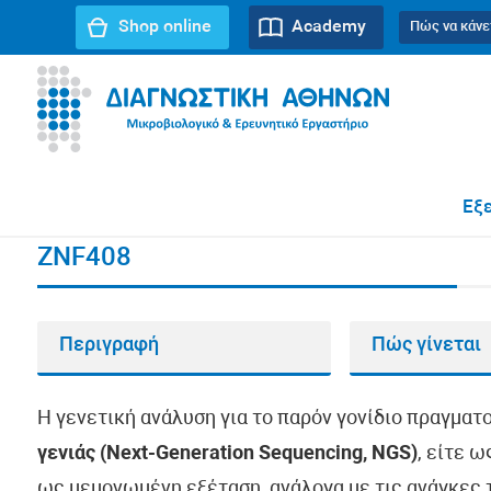
Shop online
Academy
Πώς να κάνε
URL path:
Αρχική σελίδα
//
ZNF408
Εξε
ZNF408
Περιγραφή
Πώς γίνεται
Η γενετική ανάλυση για το παρόν γονίδιο πραγματ
γενιάς (Next-Generation Sequencing, NGS)
, είτε 
ως μεμονωμένη εξέταση, ανάλογα με τις ανάγκες τ