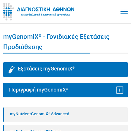
myGenomiX® - Γονιδιακές Εξετάσεις
Προδιάθεσης
Εξετάσεις myGenomiX®
Περιγραφή myGenomiX®
Όταν πρόκειται για την υγεία σας, οι απαντήσεις
myNutrientGenomiX® Advanced
βρίσκονται στα γονίδιά σας. Τώρα έχετε ένα
εργαλείο που σας δίνει αυτές τις απαντήσεις.