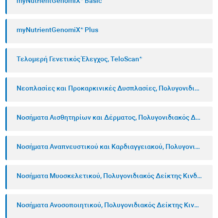
myNutrientGenomiX® Basic
Τώρα έχετε τις Γονιδιακές Εξετάσεις
®
Προδιάθεσης myGenomiX
.
myNutrientGenomiX® Plus
Με τις Γονιδιακές Εξετάσεις Προδιάθεσης
Τελομερή Γενετικός Έλεγχος, TeloScan®
®
myGenomiX
, μπορείτε να αποκτήσετε
πληροφορίες για το γενετικό σας υπόβαθρο και
Νεοπλασίες και Προκαρκινικές Δυσπλασίες, Πολυγονιδιακός Δείκτης Κινδύνου
πώς επηρεάζει την υγεία σας. Μπορεί να μάθετε
τι ρόλο παίζουν τα γονίδιά σας στην υγεία του
Νοσήματα Αισθητηρίων και Δέρματος, Πολυγονιδιακός Δείκτης Κινδύνου
πεπτικού συστήματος, πόσο καλά αντιμετωπίζει
το σώμα σας το στρες της σωματικής άσκησης,
Νοσήματα Αναπνευστικού και Καρδιαγγειακού, Πολυγονιδιακός Δείκτης Κινδύνου
ποιος είναι ο κίνδυνος εμφάνισης οστεοπόρωσης
Νοσήματα Μυοσκελετικού, Πολυγονιδιακός Δείκτης Κινδύνου
και αρτηριακής υπέρτασης, πώς επηρεάζουν οι
περιβαλλοντικοί παράγοντες τον οργανισμό σας
Νοσήματα Ανοσοποιητικού, Πολυγονιδιακός Δείκτης Κινδύνου
και να ανακαλύψετε πώς τελικά το γενετικό σας