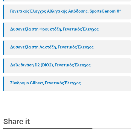
ονομάζονται
μονονουκλεοτιδικοί πολυμορφισμοί
Γενετικός Έλεγχος Αθλητικής Απόδοσης, SportsGenomiX®
ή παραλλαγές (SNPs)
. Περίπου 10.000 έως 12.000
SNP σε κάθε γονιδίωμα επηρεάζουν την
Δυσανεξία στη Φρουκτόζη, Γενετικός Έλεγχος
αλληλουχία των αμινοξέων στην κωδικοποιημένη
πρωτεΐνη. Ορισμένες γενετικές παραλλαγές
Δυσανεξία στη Λακτόζη, Γενετικός Έλεγχος
θεωρούνται παθογόνες επειδή αλλάζουν τη δομή
της κωδικοποιημένης πρωτεΐνης με αποτέλεσμα
Δεϊωδινάση D2 (DIO2), Γενετικός Έλεγχος
αλλαγές και στη λειτουργία των πρωτεϊνών
αυτών.
Σύνδρομο Gilbert, Γενετικός Έλεγχος
Share it