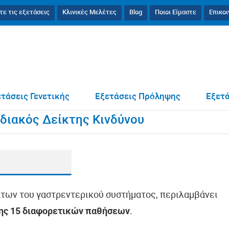
τε τις εξετάσεις
Κλινικές Μελέτες
Blog
Ποιοι Είμαστε
Επικο
ολυγονιδιακός Δείκτης Κινδύνου
τάσεις Γενετικής
Εξετάσεις Πρόληψης
Εξετά
διακός Δείκτης Κινδύνου
άτων του γαστρεντερικού συστήματος, περιλαμβάνει
ης 15 διαφορετικών παθήσεων
.