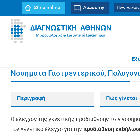
Shop online
Academy
Πώς να κάνε
URL path:
Αρχική σελίδα
//
Νοσήματα Γαστρεντερικού, Π
Εξε
Νοσήματα Γαστρεντερικού, Πολυγονι
Περιγραφή
Πώς γίνεται
Ο έλεγχος της γενετικής προδιάθεσης των νοσημ
τον γενετικό έλεγχο για την
προδιάθεση εκδήλωσ