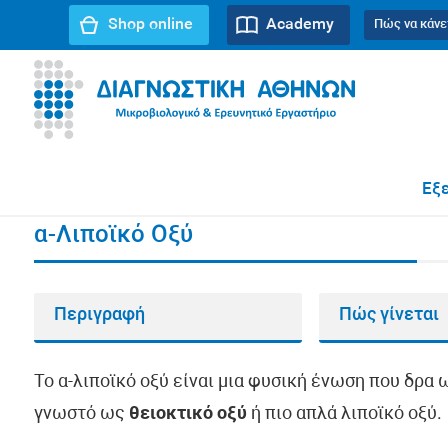
Shop online
Academy
Πώς να κάνε
URL path:
Αρχική σελίδα
//
α-Λιποϊκό Οξύ
Εξε
α-Λιποϊκό Οξύ
Περιγραφή
Πώς γίνεται
Το α-λιποϊκό οξύ είναι μια φυσική ένωση που δρα 
γνωστό ως
θειοκτικό οξύ
ή πιο απλά λιποϊκό οξύ.