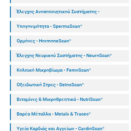
Έλεγχος Ανοσοποιητικού Συστήματος -
ImmuneScan®
Υπογονιμότητα - SpermaScan®
Ορμόνες - HormoneScan®
Έλεγχος Νευρικού Συστήματος - NeuroScan®
Κολπικό Μικροβίωμα - FemoScan®
Οξειδωτικό Στρες - DetoxScan®
Βιταμίνες & Μικροθρεπτικά - NutriScan®
Βαρέα Μέταλλα - Metals & Traces®
Υγεία Καρδιάς και Αγγείων - CardioScan®