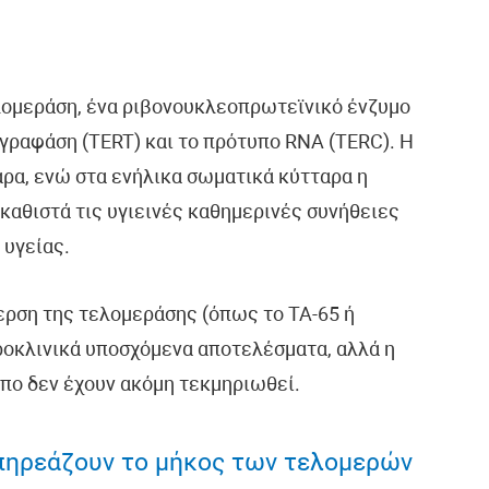
λομεράση, ένα ριβονουκλεοπρωτεϊνικό ένζυμο
γραφάση (TERT) και το πρότυπο RNA (TERC). Η
αρα, ενώ στα ενήλικα σωματικά κύτταρα η
καθιστά τις υγιεινές καθημερινές συνήθειες
 υγείας.
ερση της τελομεράσης (όπως το TA-65 ή
προκλινικά υποσχόμενα αποτελέσματα, αλλά η
πο δεν έχουν ακόμη τεκμηριωθεί.
πηρεάζουν το μήκος των τελομερών