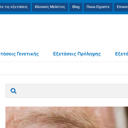
τε τις εξετάσεις
Κλινικές Μελέτες
Blog
Ποιοι Είμαστε
Επικο
ή: Οι φύλακες του γενετικού υλικού και ο ρόλος τους στη βιολογική γ
τάσεις Γενετικής
Εξετάσεις Πρόληψης
Εξετά