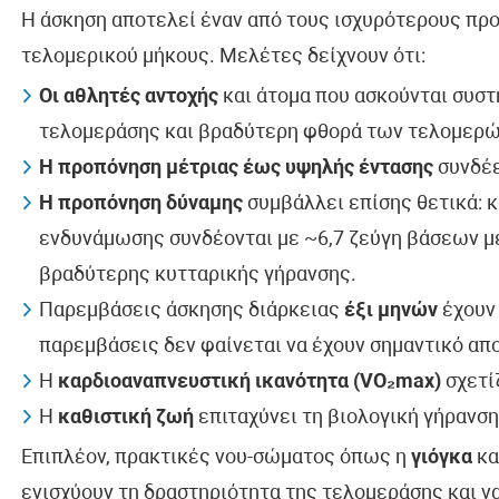
Η άσκηση αποτελεί έναν από τους ισχυρότερους προ
τελομερικού μήκους. Μελέτες δείχνουν ότι:
Οι αθλητές αντοχής
και άτομα που ασκούνται συσ
τελομεράσης και βραδύτερη φθορά των τελομερώ
Η προπόνηση μέτριας έως υψηλής έντασης
συνδέε
Η προπόνηση δύναμης
συμβάλλει επίσης θετικά: 
ενδυνάμωσης συνδέονται με ~6,7 ζεύγη βάσεων μ
βραδύτερης κυτταρικής γήρανσης.
Παρεμβάσεις άσκησης διάρκειας
έξι μηνών
έχουν 
παρεμβάσεις δεν φαίνεται να έχουν σημαντικό απ
Η
καρδιοαναπνευστική ικανότητα (VO₂max)
σχετί
Η
καθιστική ζωή
επιταχύνει τη βιολογική γήρανση
Επιπλέον, πρακτικές νου-σώματος όπως η
γιόγκα
κα
ενισχύουν τη δραστηριότητα της τελομεράσης και 