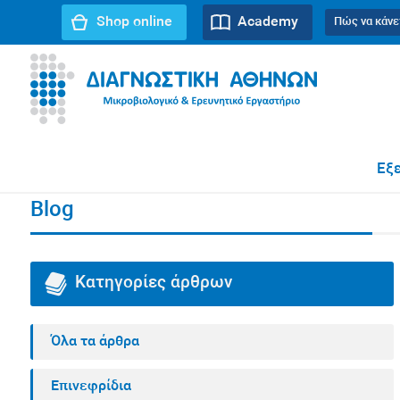
Shop online
Academy
Πώς να κάνε
URL path:
Αρχική σελίδα
//
Blog
//
Διατροφή
//
Τελομερ
Εξε
Blog
Κατηγορίες άρθρων
Όλα τα άρθρα
Επινεφρίδια