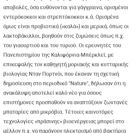
Οφθαλμολογία
αποβολές, όσα ευθύνονται για γάγγραινα, ορισμένοι
εντερόκοκκοι και στρεπτόκοκκοι κ.ά. Ορισμένα
Πνευμονολογία
όμως είναι προβιοτικά («καλά») και μερικά, όπως οι
Ωτορινολαρυγγολογία (ΩΡΛ)
λακτοβάκιλλοι, βοηθούν στις ζυμώσεις όπως π.χ.
του γιαουρτιού και του τυριού. Οι ερευνητές του
Συμπληρώματα Διατροφής
Πανεπιστημίου της Καλιφόρνια-Μπέρκλεϊ, με
επικεφαλής τον καθηγητή μοριακής και κυτταρικής
Επιστημονικά Νέα
βιολογίας Νταν Πορτνόι, που έκαναν τη σχετική
Εντερικό Μικροβίωμα - EnteroScan®
δημοσίευση στο περιοδικό "Nature", δήλωσαν ότι η
ανακάλυψη αποτελεί καλό νέο για όσους
Τροφική Δυσανεξία - TrophoScan®
επιστήμονες προσπαθούν να αναπτύξουν ζωντανές
Έλεγχος Ανοσοποιητικού Συστήματος - ImmuneScan®
μπαταρίες από μικρόβια. Τέτοιες καινοτόμες
τεχνολογίες «πράσινης» βιοενέργειας μπορεί στο
Υπογονιμότητα - SpermaScan®
μέλλον π.χ. να παράγουν ηλεκτρισμό από βακτήρια