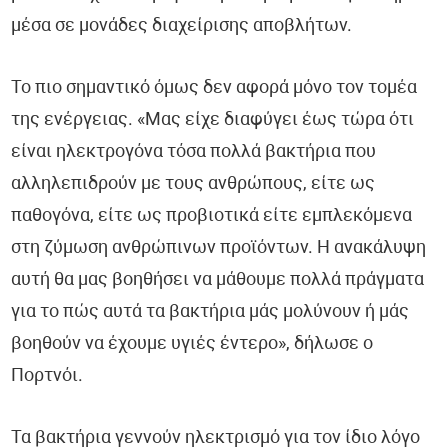
Ορμόνες - HormoneScan®
μέσα σε μονάδες διαχείρισης αποβλήτων.
Έλεγχος Νευρικού Συστήματος - NeuroScan®
Το πιο σημαντικό όμως δεν αφορά μόνο τον τομέα
της ενέργειας. «Μας είχε διαφύγει έως τώρα ότι
Κολπικό Μικροβίωμα - FemoScan®
είναι ηλεκτρογόνα τόσα πολλά βακτήρια που
Οξειδωτικό Στρες - DetoxScan®
αλληλεπιδρούν με τους ανθρώπους, είτε ως
παθογόνα, είτε ως προβιοτικά είτε εμπλεκόμενα
Βιταμίνες & Μικροθρεπτικά - NutriScan®
στη ζύμωση ανθρώπινων προϊόντων. Η ανακάλυψη
Βαρέα Μέταλλα - Metals & Traces®
αυτή θα μας βοηθήσει να μάθουμε πολλά πράγματα
για το πώς αυτά τα βακτήρια μάς μολύνουν ή μάς
Υγεία Καρδιάς και Αγγείων - CardioScan®
βοηθούν να έχουμε υγιές έντερο», δήλωσε ο
Παθολογικές Καταστάσεις
Πορτνόι.
COVID-19
Τα βακτήρια γεννούν ηλεκτρισμό για τον ίδιο λόγο