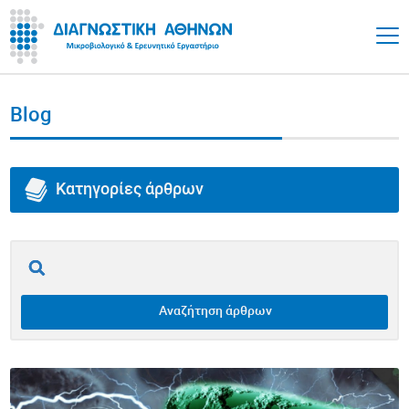
Blog
Κατηγορίες άρθρων
Όλα τα άρθρα
Επινεφρίδια
Αναζήτηση άρθρων
Θυρεοειδής
Υγεία Εντέρου / Γαστρεντερικό