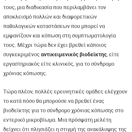
Ορμόνες - HormoneScan®
τους, μια διαδικασία που περιλαμβάνει τον
αποκλεισμό πολλών και διαφορετικών
Έλεγχος Νευρικού Συστήματος - NeuroScan®
παθολογικών καταστάσεων που μπορεί να
Κολπικό Μικροβίωμα - FemoScan®
εμφανίζουν και κόπωση στη συμπτωματολογία
τους. Μέχρι τώρα δεν έχει βρεθεί κάποιος
Οξειδωτικό Στρες - DetoxScan®
συγκεκριμένος
αντικειμενικός βιοδείκτης
, είτε
εργαστηριακός είτε κλινικός, για το σύνδρομο
Βιταμίνες & Μικροθρεπτικά - NutriScan®
χρόνιας κόπωσης.
Βαρέα Μέταλλα - Metals & Traces®
Τώρα πλέον, πολλές ερευνητικές ομάδες ελέγχουν
Υγεία Καρδιάς και Αγγείων - CardioScan®
το κατά πόσο θα μπορούσε να βρεθεί ένας
Παθολογικές Καταστάσεις
βιοδείκτης για το σύνδρομο χρόνιας κόπωσης στο
εντερικό μικροβίωμα. Μια πρόσφατη μελέτη
COVID-19
δείχνει ότι πλησιάζει η στιγμή της ανακάλυψης της