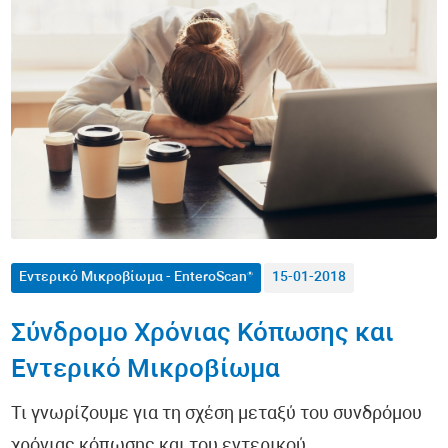
Αυτοάνοσα Νοσήματα
Αλλεργίες
Υγεία Άνδρα
Υγεία Γυναίκας
Διατροφή
Μεταβολισμός / Παχυσαρκία
Εντερικό Μικροβίωμα - EnteroScan®
15-01-2018
Άσκηση
Σύνδρομο Χρόνιας Κόπωσης και
Δερματολογία
Εντερικό Μικροβίωμα
Τι γνωρίζουμε για τη σχέση μεταξύ του συνδρόμου
Αντιγήρανση
χρόνιας κόπωσης και του εντερικού