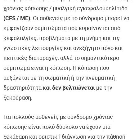
Οφθαλμολογία
χρόνιας κόπωσης / μυαλγική εγκεφαλομυελίτιδα
(CFS / ΜΕ)
. Οι ασθενείς με το σύνδρομο μπορεί να
Πνευμονολογία
εμφανίζουν συμπτώματα που κυμαίνονται από
Ωτορινολαρυγγολογία (ΩΡΛ)
κεφαλαλγίες, προβλήματα με τη μνήμη και τις
γνωστικές λειτουργίες και ανεξήγητο πόνο και
Συμπληρώματα Διατροφής
πεπτικές διαταραχές, αλλά το σημαντικότερο
Επιστημονικά Νέα
σύμπτωμα είναι η κόπωση. Η κόπωση που
αυξάνεται με τη σωματική ή την πνευματική
Εντερικό Μικροβίωμα - EnteroScan®
δραστηριότητα και
δεν βελτιώνεται
με την
ξεκούραση.
Τροφική Δυσανεξία - TrophoScan®
Έλεγχος Ανοσοποιητικού Συστήματος - ImmuneScan®
Για πολλούς ασθενείς με σύνδρομο χρόνιας
κόπωσης είναι πολύ δύσκολο να έχουν μια
Υπογονιμότητα - SpermaScan®
ξεκάθαρη και οριστική διάγνωση για την πάθησή