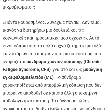
Ευζωία
μικροβιώματος;
Ύπνος
«Πάντα κουρασμένος. Συνεχώς πονάω. Δεν είμαι
Καρδιολογία
ικανός να διατηρήσω μια δουλειά και τις
κοινωνικές και προσωπικές μου σχέσεις». Αυτά
Νευρολογία
είναι κάποια από τα πολύ συχνά ζητήματα μεταξύ
Λοιμώξεις
των ατόμων που πάσχουν από μια κατάσταση που
ονομάζεται
σύνδρομο χρόνιας κόπωσης (
Chronic
Παιδιατρική
Fatigue Syndrome, CFS)
, γνωστό και ως
μυαλγική
εγκεφαλομυελίτιδα (ΜΕ)
. Το σύνδρομο
Οδοντιατρική
χαρακτηρίζεται από υπερβολική κόπωση που δεν
Ορθοπεδική
μπορεί να αποδοθεί σε κάποια άλλη υποκείμενη
παθολογική κατάσταση. Το σύνδρομο πλέον
Ογκολογία
αναφέρεται στη διεθνή βιβλιογραφία ως σύνδρομο