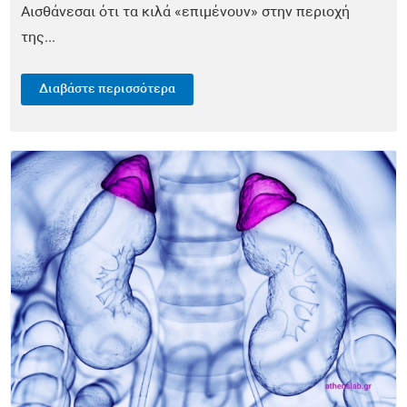
Αισθάνεσαι ότι τα κιλά «επιμένουν» στην περιοχή
Ευζωία
της...
Ύπνος
Διαβάστε περισσότερα
Καρδιολογία
Νευρολογία
Λοιμώξεις
Παιδιατρική
Οδοντιατρική
Ορθοπεδική
Ογκολογία