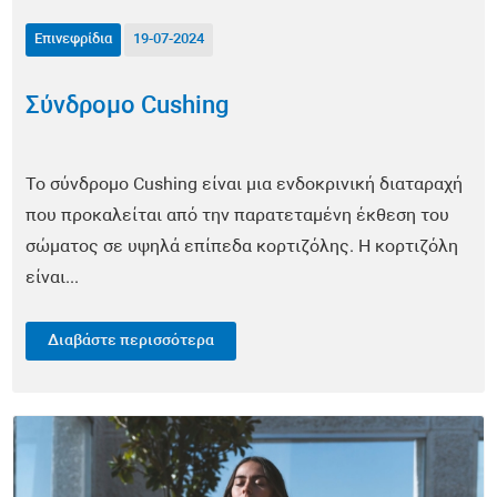
Οφθαλμολογία
Επινεφρίδια
19-07-2024
Πνευμονολογία
Σύνδρομο Cushing
Ωτορινολαρυγγολογία (ΩΡΛ)
Το σύνδρομο Cushing είναι μια ενδοκρινική διαταραχή
Συμπληρώματα Διατροφής
που προκαλείται από την παρατεταμένη έκθεση του
Επιστημονικά Νέα
σώματος σε υψηλά επίπεδα κορτιζόλης. Η κορτιζόλη
είναι...
Εντερικό Μικροβίωμα - EnteroScan®
Διαβάστε περισσότερα
Τροφική Δυσανεξία - TrophoScan®
Έλεγχος Ανοσοποιητικού Συστήματος - ImmuneScan®
Υπογονιμότητα - SpermaScan®