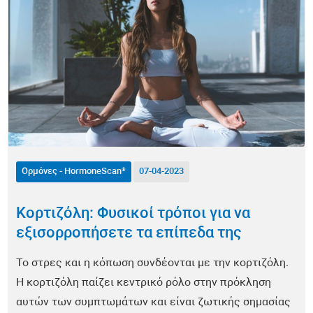
Ορμόνες - HormoneScan®
Έλεγχος Νευρικού Συστήματος - NeuroScan®
Κολπικό Μικροβίωμα - FemoScan®
Οξειδωτικό Στρες - DetoxScan®
Βιταμίνες & Μικροθρεπτικά - NutriScan®
Ορμόνες - HormoneScan®
07-04-2023
Βαρέα Μέταλλα - Metals & Traces®
Κορτιζόλη: Φυσικοί τρόποι για να
Υγεία Καρδιάς και Αγγείων - CardioScan®
εξισορροπήσετε τα επίπεδα της
Παθολογικές Καταστάσεις
Το στρες και η κόπωση συνδέονται με την κορτιζόλη.
Η κορτιζόλη παίζει κεντρικό ρόλο στην πρόκληση
COVID-19
αυτών των συμπτωμάτων και είναι ζωτικής σημασίας