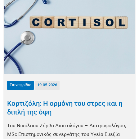
Αυτοάνοσα Νοσήματα
Αλλεργίες
Υγεία Άνδρα
Υγεία Γυναίκας
Διατροφή
Μεταβολισμός / Παχυσαρκία
Επινεφρίδια
19-05-2026
Άσκηση
Κορτιζόλη: Η ορμόνη του στρες και η
διπλή της όψη
Δερματολογία
Του Νικόλαου Ζέρβα Διαιτολόγου – Διατροφολόγου,
Αντιγήρανση
MSc Επιστημονικός συνεργάτης του Υγεία Ευεξία