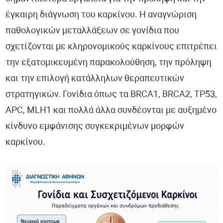
Ευζωία
έγκαιρη διάγνωση του καρκίνου. Η αναγνώριση
παθολογικών μεταλλάξεων σε γονίδια που
Ύπνος
σχετίζονται με κληρονομικούς καρκίνους επιτρέπει
Καρδιολογία
την εξατομικευμένη παρακολούθηση, την πρόληψη
και την επιλογή κατάλληλων θεραπευτικών
Νευρολογία
στρατηγικών. Γονίδια όπως τα BRCA1, BRCA2, TP53,
Λοιμώξεις
APC, MLH1 και πολλά άλλα συνδέονται με αυξημένο
κίνδυνο εμφάνισης συγκεκριμένων μορφών
Παιδιατρική
καρκίνου.
Οδοντιατρική
Ορθοπεδική
Ογκολογία