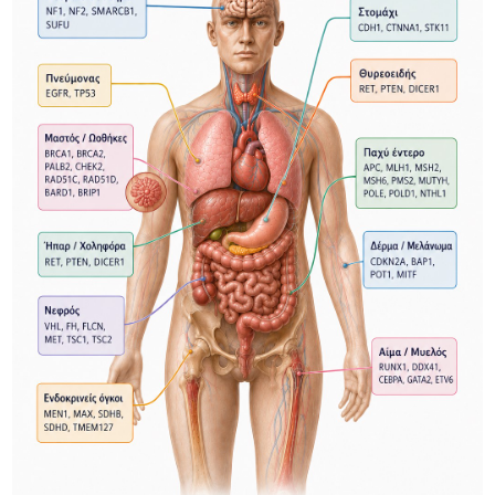
Οφθαλμολογία
Πνευμονολογία
Ωτορινολαρυγγολογία (ΩΡΛ)
Συμπληρώματα Διατροφής
Επιστημονικά Νέα
Εντερικό Μικροβίωμα - EnteroScan®
Τροφική Δυσανεξία - TrophoScan®
Έλεγχος Ανοσοποιητικού Συστήματος - ImmuneScan®
Υπογονιμότητα - SpermaScan®