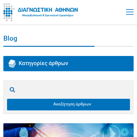
Blog
Κατηγορίες άρθρων
Όλα τα άρθρα
Επινεφρίδια
Αναζήτηση άρθρων
Θυρεοειδής
Υγεία Εντέρου / Γαστρεντερικό