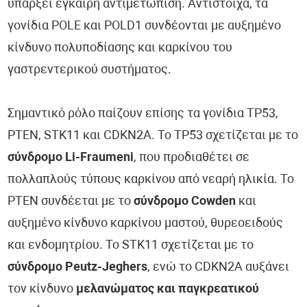
υπάρξει έγκαιρη αντιμετώπιση. Αντίστοιχα, τα
γονίδια POLE και POLD1 συνδέονται με αυξημένο
κίνδυνο πολυποδίασης και καρκίνου του
γαστρεντερικού συστήματος.
Σημαντικό ρόλο παίζουν επίσης τα γονίδια TP53,
PTEN, STK11 και CDKN2A. Το TP53 σχετίζεται με το
σύνδρομο Li-Fraumeni
, που προδιαθέτει σε
πολλαπλούς τύπους καρκίνου από νεαρή ηλικία. Το
PTEN συνδέεται με το
σύνδρομο Cowden
και
αυξημένο κίνδυνο καρκίνου μαστού, θυρεοειδούς
και ενδομητρίου. Το STK11 σχετίζεται με το
σύνδρομο Peutz-Jeghers
, ενώ το CDKN2A αυξάνει
τον κίνδυνο
μελανώματος και παγκρεατικού