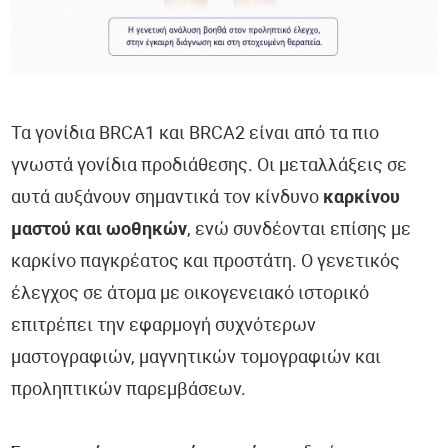
Ορμόνες - HormoneScan®
Έλεγχος Νευρικού Συστήματος - NeuroScan®
Κολπικό Μικροβίωμα - FemoScan®
Τα γονίδια BRCA1 και BRCA2 είναι από τα πιο
γνωστά γονίδια προδιάθεσης. Οι μεταλλάξεις σε
Οξειδωτικό Στρες - DetoxScan®
αυτά αυξάνουν σημαντικά τον κίνδυνο
καρκίνου
Βιταμίνες & Μικροθρεπτικά - NutriScan®
μαστού και ωοθηκών
, ενώ συνδέονται επίσης με
καρκίνο παγκρέατος και προστάτη. Ο γενετικός
Βαρέα Μέταλλα - Metals & Traces®
έλεγχος σε άτομα με οικογενειακό ιστορικό
Υγεία Καρδιάς και Αγγείων - CardioScan®
επιτρέπει την εφαρμογή συχνότερων
μαστογραφιών, μαγνητικών τομογραφιών και
Παθολογικές Καταστάσεις
προληπτικών παρεμβάσεων.
COVID-19