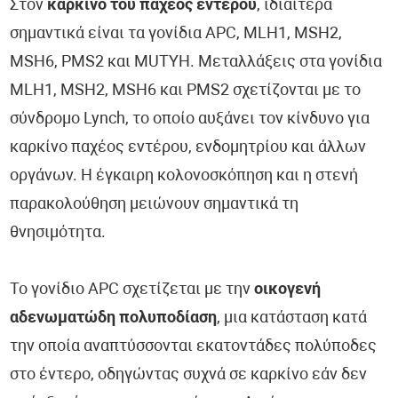
Στον
καρκίνο του παχέος εντέρου
, ιδιαίτερα
Διαγνωστικές Εξετάσεις - DiagnosticTests®
σημαντικά είναι τα γονίδια APC, MLH1, MSH2,
MSH6, PMS2 και MUTYH. Μεταλλάξεις στα γονίδια
Ανακοινώσεις Εργαστηρίου
MLH1, MSH2, MSH6 και PMS2 σχετίζονται με το
σύνδρομο Lynch, το οποίο αυξάνει τον κίνδυνο για
καρκίνο παχέος εντέρου, ενδομητρίου και άλλων
οργάνων. Η έγκαιρη κολονοσκόπηση και η στενή
παρακολούθηση μειώνουν σημαντικά τη
θνησιμότητα.
Το γονίδιο APC σχετίζεται με την
οικογενή
αδενωματώδη πολυποδίαση
, μια κατάσταση κατά
την οποία αναπτύσσονται εκατοντάδες πολύποδες
στο έντερο, οδηγώντας συχνά σε καρκίνο εάν δεν