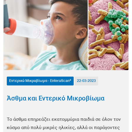
Αυτοάνοσα Νοσήματα
Αλλεργίες
Υγεία Άνδρα
Υγεία Γυναίκας
Διατροφή
Μεταβολισμός / Παχυσαρκία
Εντερικό Μικροβίωμα - EnteroScan®
22-03-2023
Άσκηση
Άσθμα και Εντερικό Μικροβίωμα
Δερματολογία
Το άσθμα επηρεάζει εκατομμύρια παιδιά σε όλον τον
Αντιγήρανση
κόσμο από πολύ μικρές ηλικίες, αλλά οι παράγοντες