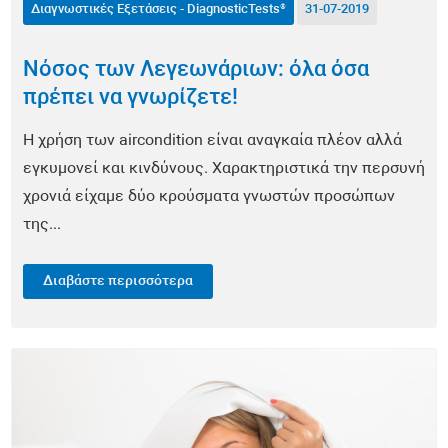
Διαγνωστικές Εξετάσεις - DiagnosticTests®
31-07-2019
Οφθαλμολογία
Νόσος των Λεγεωνάριων: όλα όσα
Πνευμονολογία
πρέπει να γνωρίζετε!
Ωτορινολαρυγγολογία (ΩΡΛ)
Η χρήση των aircondition είναι αναγκαία πλέον αλλά
Συμπληρώματα Διατροφής
εγκυμονεί και κινδύνους. Χαρακτηριστικά την περσυνή
χρονιά είχαμε δύο κρούσματα γνωστών προσώπων
Επιστημονικά Νέα
της...
Εντερικό Μικροβίωμα - EnteroScan®
Διαβάστε περισσότερα
Τροφική Δυσανεξία - TrophoScan®
Έλεγχος Ανοσοποιητικού Συστήματος - ImmuneScan®
Υπογονιμότητα - SpermaScan®