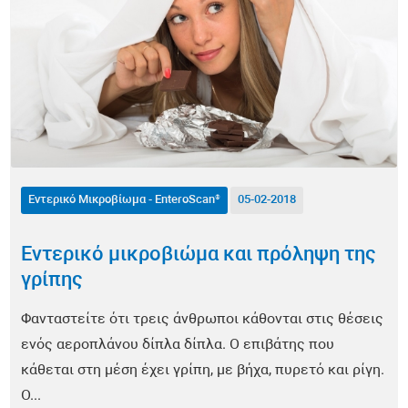
Ορμόνες - HormoneScan®
Έλεγχος Νευρικού Συστήματος - NeuroScan®
Κολπικό Μικροβίωμα - FemoScan®
Οξειδωτικό Στρες - DetoxScan®
Βιταμίνες & Μικροθρεπτικά - NutriScan®
Εντερικό Μικροβίωμα - EnteroScan®
05-02-2018
Βαρέα Μέταλλα - Metals & Traces®
Εντερικό μικροβιώμα και πρόληψη της
γρίπης
Υγεία Καρδιάς και Αγγείων - CardioScan®
Φανταστείτε ότι τρεις άνθρωποι κάθονται στις θέσεις
Παθολογικές Καταστάσεις
ενός αεροπλάνου δίπλα δίπλα. Ο επιβάτης που
κάθεται στη μέση έχει γρίπη, με βήχα, πυρετό και ρίγη.
COVID-19
Ο...