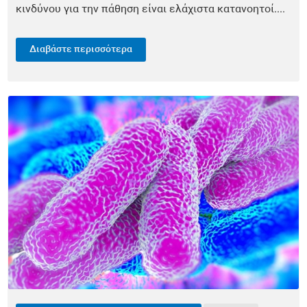
κινδύνου για την πάθηση είναι ελάχιστα κατανοητοί....
Ευζωία
Ύπνος
Διαβάστε περισσότερα
Καρδιολογία
Νευρολογία
Λοιμώξεις
Παιδιατρική
Οδοντιατρική
Ορθοπεδική
Ογκολογία