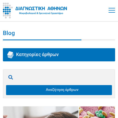
Blog
Κατηγορίες άρθρων
Όλα τα άρθρα
Επινεφρίδια
Αναζήτηση άρθρων
Θυρεοειδής
Υγεία Εντέρου / Γαστρεντερικό